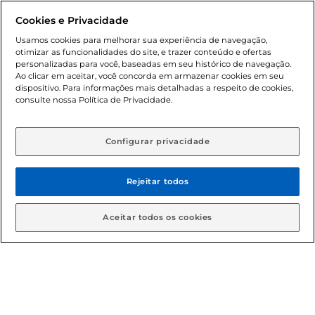
promocionais poderá ter sua quantidade limitada por
Cookies e Privacidade
cliente. Os preços, ofertas e condições são exclusivos para
o e-commerce e válidos durante o dia de hoje, podendo
Usamos cookies para melhorar sua experiência de navegação,
otimizar as funcionalidades do site, e trazer conteúdo e ofertas
sofrer alterações sem prévia notificação. Proibida a venda
personalizadas para você, baseadas em seu histórico de navegação.
de bebidas alcoólicas para menores de 18 anos, conforme
Ao clicar em aceitar, você concorda em armazenar cookies em seu
Lei n.º 8069/90, art. 81, inciso II (Estatuto da Criança e do
dispositivo. Para informações mais detalhadas a respeito de cookies,
Adolescente). Preços e condições exclusivos para o
consulte nossa Política de Privacidade.
www.gbarbosa.com.br
, podendo sofrer alterações sem
aviso prévio. O valor mínimo para as compras on-line é de
R$ 80,00.
Configurar privacidade
Rejeitar todos
© 2026 Copyright. Todos os direitos
reservados Gbarbosa.
Aceitar todos os cookies
Cencosud Brasil Comercial SA.CNPJ sob n° 39.346.861/0350-38 .
Sediada na Av. das Nações Unidas, 12.995, 21º andar, CEP:
04.578-000, Bairro Brooklin Paulista, na cidade de São Paulo -