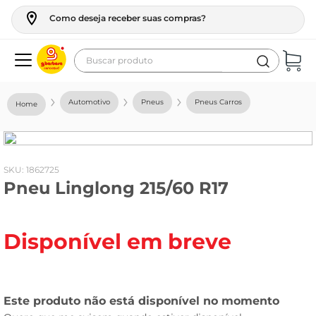
Como deseja receber suas compras?
Buscar produto
Termos mais buscados
Automotivo
Pneus
Pneus Carros
geladeira
maquina lavar
fogao
:
1862725
Pneu Linglong 215/60 R17
café
cerveja
Disponível em breve
frango
leite
vinho
leite pó