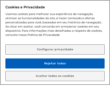
promocionais poderá ter sua quantidade limitada por
Cookies e Privacidade
cliente. Os preços, ofertas e condições são exclusivos para
o e-commerce e válidos durante o dia de hoje, podendo
Usamos cookies para melhorar sua experiência de navegação,
otimizar as funcionalidades do site, e trazer conteúdo e ofertas
sofrer alterações sem prévia notificação. Proibida a venda
personalizadas para você, baseadas em seu histórico de navegação.
de bebidas alcoólicas para menores de 18 anos, conforme
Ao clicar em aceitar, você concorda em armazenar cookies em seu
Lei n.º 8069/90, art. 81, inciso II (Estatuto da Criança e do
dispositivo. Para informações mais detalhadas a respeito de cookies,
Adolescente). Preços e condições exclusivos para o
consulte nossa Política de Privacidade.
www.gbarbosa.com.br
, podendo sofrer alterações sem
aviso prévio. O valor mínimo para as compras on-line é de
R$ 80,00.
Configurar privacidade
Rejeitar todos
© 2026 Copyright. Todos os direitos
reservados Gbarbosa.
Aceitar todos os cookies
Cencosud Brasil Comercial SA.CNPJ sob n° 39.346.861/0350-38 .
Sediada na Av. das Nações Unidas, 12.995, 21º andar, CEP:
04.578-000, Bairro Brooklin Paulista, na cidade de São Paulo -