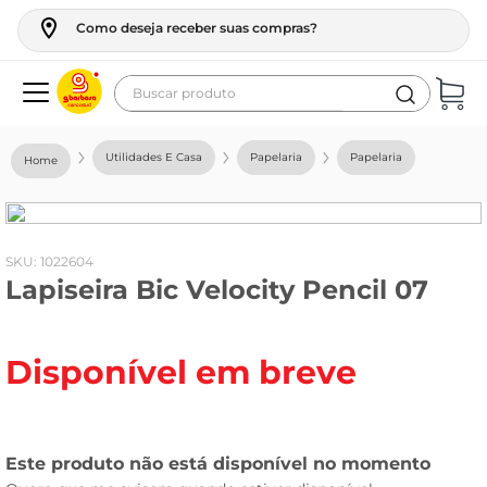
Como deseja receber suas compras?
Buscar produto
Termos mais buscados
Utilidades E Casa
Papelaria
Papelaria
geladeira
maquina lavar
fogao
:
1022604
Lapiseira Bic Velocity Pencil 07
café
cerveja
Disponível em breve
frango
vinho
leite
tv