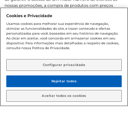
nossas promoções, a compra de produtos com preços
promocionais poderá ter sua quantidade limitada por
Cookies e Privacidade
cliente. Os preços, ofertas e condições são exclusivos para
o e-commerce e válidos durante o dia de hoje, podendo
Usamos cookies para melhorar sua experiência de navegação,
otimizar as funcionalidades do site, e trazer conteúdo e ofertas
sofrer alterações sem prévia notificação. Proibida a venda
personalizadas para você, baseadas em seu histórico de navegação.
de bebidas alcoólicas para menores de 18 anos, conforme
Ao clicar em aceitar, você concorda em armazenar cookies em seu
Lei n.º 8069/90, art. 81, inciso II (Estatuto da Criança e do
dispositivo. Para informações mais detalhadas a respeito de cookies,
Adolescente). Preços e condições exclusivos para o
consulte nossa Política de Privacidade.
www.gbarbosa.com.br
, podendo sofrer alterações sem
aviso prévio. O valor mínimo para as compras on-line é de
R$ 80,00.
Configurar privacidade
Rejeitar todos
© 2026 Copyright. Todos os direitos
reservados Gbarbosa.
Aceitar todos os cookies
Cencosud Brasil Comercial SA.CNPJ sob n° 39.346.861/0350-38 .
Sediada na Av. das Nações Unidas, 12.995, 21º andar, CEP: