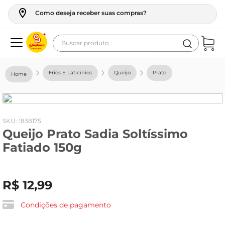
Como deseja receber suas compras?
Buscar produto
Termos mais buscados
Frios E Laticínios
Queijo
Prato
geladeira
maquina lavar
fogao
:
1838175
Queijo Prato Sadia Soltíssimo
café
Fatiado 150g
cerveja
frango
R$
12
,
99
leite
vinho
Condições de pagamento
leite pó