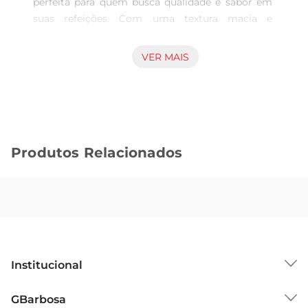
perfeita para quem busca qualidade e sabor em 
suas refeições. Com uma textura macia e 
derretida, este queijo é ideal para ser utilizado em 
diversas preparações, desde lanches rápidos até 
VER MAIS
pratos mais elaborados. Cada fatia traz um gosto 
autêntico que combina perfeitamente com pães, 
torradas e até mesmo em receitas quentes, 
proporcionando uma experiência gastronômica 
única.

Produtos Relacionados
Praticidade para o Dia a Dia  

Com embalagem de 150g, o Queijo Prato 
Soltíssimo é prático e fácil de armazenar. As 
fatias são cuidadosamente cortadas, facilitando o 
uso imediato e evitando desperdícios. É uma 
opção ideal para quem tem uma rotina agitada, 
permitindo que você prepare lanches e refeições 
Institucional
de forma rápida e saborosa, sem abrir mão da 
qualidade.

Sobre o GBarbosa
GBarbosa
Versatilidade na Cozinha  

Grupo Cencosud