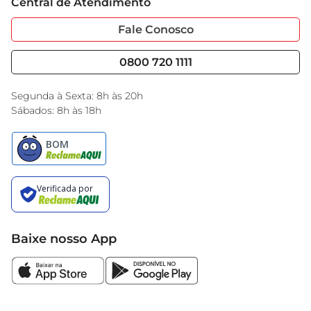
Central de Atendimento
Sobre Privacidade
Garantia Estendida
Portal do Fornecedo
Código de Ética
Fale Conosco
Nossas Lojas
Serviços
Cencosud Media
Blog GBarbosa
0800 720 1111
Black Friday
Encarte do Dia
Segunda à Sexta: 8h às 20h
Sábados: 8h às 18h
Baixe nosso App