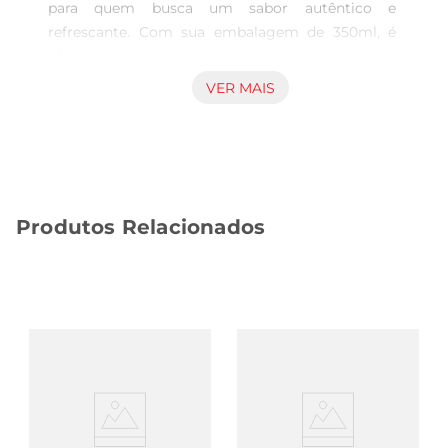
para quem busca um sabor autêntico e 
refrescante. Com sua embalagem de 350ml, é 
ideal para ser apreciada em momentos de 
descontração, seja em casa, em festas ou em um 
VER MAIS
encontro com amigos. A combinação de 
ingredientes selecionados e a tradição damarca 
garantem uma bebida de qualidade, que agrada 
aos paladares mais exigentes.

Sabor e Aroma Inconfundíveis

Produtos Relacionados
Com um sabor equilibrado e um leve amargor, a 
Heineken Lager se destaca por seu aroma 
característico, que remete a lúpulos frescos e 
malte de qualidade. A carbonatação perfeita 
proporciona uma sensação agradável ao paladar, 
tornando cada gole uma experiência única. É 
uma cerveja queharmoniza bem com diversos 
pratos, desde petiscos até refeições mais 
elaboradas.

Versatilidade de Consumo
