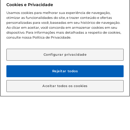
promocionais poderá ter sua quantidade limitada por
Cookies e Privacidade
cliente. Os preços, ofertas e condições são exclusivos para
o e-commerce e válidos durante o dia de hoje, podendo
Usamos cookies para melhorar sua experiência de navegação,
otimizar as funcionalidades do site, e trazer conteúdo e ofertas
sofrer alterações sem prévia notificação. Proibida a venda
personalizadas para você, baseadas em seu histórico de navegação.
de bebidas alcoólicas para menores de 18 anos, conforme
Ao clicar em aceitar, você concorda em armazenar cookies em seu
Lei n.º 8069/90, art. 81, inciso II (Estatuto da Criança e do
dispositivo. Para informações mais detalhadas a respeito de cookies,
Adolescente). Preços e condições exclusivos para o
consulte nossa Política de Privacidade.
www.gbarbosa.com.br
, podendo sofrer alterações sem
aviso prévio. O valor mínimo para as compras on-line é de
R$ 80,00.
Configurar privacidade
Rejeitar todos
© 2026 Copyright. Todos os direitos
reservados Gbarbosa.
Aceitar todos os cookies
Cencosud Brasil Comercial SA.CNPJ sob n° 39.346.861/0350-38 .
Sediada na Av. das Nações Unidas, 12.995, 21º andar, CEP:
04.578-000, Bairro Brooklin Paulista, na cidade de São Paulo -
SP.