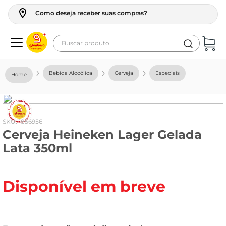
Como deseja receber suas compras?
Buscar produto
Termos mais buscados
Bebida Alcoólica
Cerveja
Especiais
geladeira
maquina lavar
fogao
:
1856956
Cerveja Heineken Lager Gelada
café
Lata 350ml
cerveja
frango
Disponível em breve
leite
vinho
leite pó