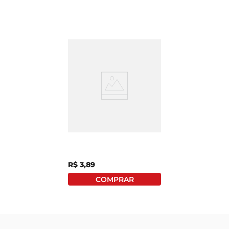
Forminha De Papel
Regina N0 Branca Com
100 Unidades
R$
3
,
89