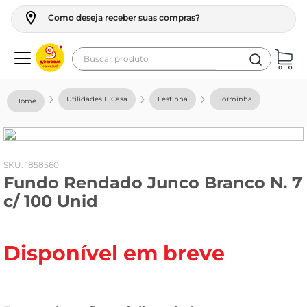
Como deseja receber suas compras?
Buscar produto
Termos mais buscados
Utilidades E Casa
Festinha
Forminha
geladeira
maquina lavar
fogao
:
1858560
Fundo Rendado Junco Branco N. 7
café
c/ 100 Unid
cerveja
frango
Disponível em breve
leite
vinho
leite pó