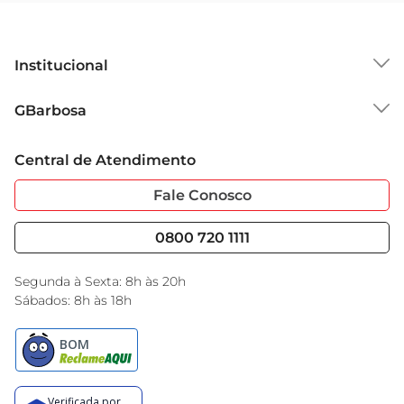
Institucional
Sobre o GBarbosa
GBarbosa
Grupo Cencosud
Trabalhe Conosco
Cartão GBarbosa
Central de Atendimento
Sobre Privacidade
Garantia Estendida
Portal do Fornecedo
Código de Ética
Fale Conosco
Nossas Lojas
Serviços
Cencosud Media
Blog GBarbosa
0800 720 1111
Black Friday
Encarte do Dia
Segunda à Sexta: 8h às 20h
Sábados: 8h às 18h