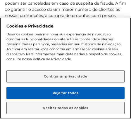
podem ser canceladas em caso de suspeita de fraude. A fim
de garantir o acesso de um maior número de clientes as
nossas promoções, a compra de produtos com preços
promocionais poderá ter sua quantidade limitada por
Cookies e Privacidade
cliente. Os preços, ofertas e condições são exclusivos para
o e-commerce e válidos durante o dia de hoje, podendo
Usamos cookies para melhorar sua experiência de navegação,
otimizar as funcionalidades do site, e trazer conteúdo e ofertas
sofrer alterações sem prévia notificação. Proibida a venda
personalizadas para você, baseadas em seu histórico de navegação.
de bebidas alcoólicas para menores de 18 anos, conforme
Ao clicar em aceitar, você concorda em armazenar cookies em seu
Lei n.º 8069/90, art. 81, inciso II (Estatuto da Criança e do
dispositivo. Para informações mais detalhadas a respeito de cookies,
Adolescente). Preços e condições exclusivos para o
consulte nossa Política de Privacidade.
www.gbarbosa.com.br
, podendo sofrer alterações sem
aviso prévio. O valor mínimo para as compras on-line é de
R$ 80,00.
Configurar privacidade
Rejeitar todos
© 2026 Copyright. Todos os direitos
reservados Gbarbosa.
Aceitar todos os cookies