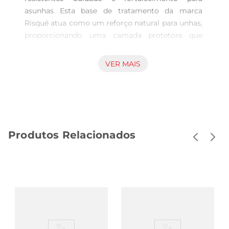
asunhas Esta base de tratamento da marca 
Risqué atua como um reforço natural para unhas, 
proporcionando uma camada protetora que 
atuadiretamente na estrutura das unhas. Indicada 
para quem busca manter as unhas com 
VER MAIS
aparência saudável e mais resistentes ao 
desgaste do dia a dia, contribui para evitar 
quebras e melhorar o aspecto geral das unhas. 
Versatilidade e aplicação simples O produto é 
indicado para uso nas unhas naturais, podendo 
Produtos Relacionados
ser aplicado antes do esmalte para aumentar a 
durabilidade da esmaltação e proteger as unhas 
contra agentes externos. Com 8ml, apresenta 
uma textura leve que facilita a aplicação 
uniforme, garantindo cobertura adequada e 
rápida absorção. O tratamento valoriza o cuidado 
regular, integrandose facilmente na rotina de 
manicure ou cuidados pessoais em 