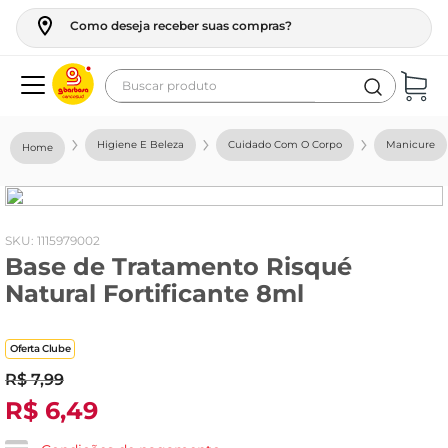
Como deseja receber suas compras?
Buscar produto
Termos mais buscados
Higiene E Beleza
Cuidado Com O Corpo
Manicure
geladeira
maquina lavar
fogao
:
1115979002
Base de Tratamento Risqué
café
Natural Fortificante 8ml
cerveja
frango
Oferta Clube
vinho
R$
7
,
99
R$
6
,
49
leite
tv