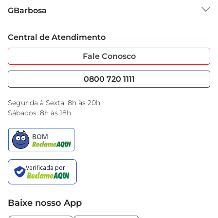
Sobre o GBarbosa
GBarbosa
Grupo Cencosud
Trabalhe Conosco
Cartão GBarbosa
Central de Atendimento
Sobre Privacidade
Garantia Estendida
Portal do Fornecedo
Código de Ética
Fale Conosco
Nossas Lojas
Serviços
Cencosud Media
Blog GBarbosa
0800 720 1111
Black Friday
Encarte do Dia
Segunda à Sexta: 8h às 20h
Sábados: 8h às 18h
Baixe nosso App