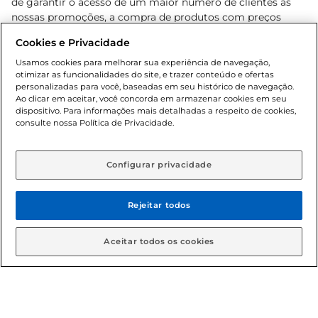
de garantir o acesso de um maior número de clientes as
nossas promoções, a compra de produtos com preços
promocionais poderá ter sua quantidade limitada por
Cookies e Privacidade
cliente. Os preços, ofertas e condições são exclusivos para
o e-commerce e válidos durante o dia de hoje, podendo
Usamos cookies para melhorar sua experiência de navegação,
otimizar as funcionalidades do site, e trazer conteúdo e ofertas
sofrer alterações sem prévia notificação. Proibida a venda
personalizadas para você, baseadas em seu histórico de navegação.
de bebidas alcoólicas para menores de 18 anos, conforme
Ao clicar em aceitar, você concorda em armazenar cookies em seu
Lei n.º 8069/90, art. 81, inciso II (Estatuto da Criança e do
dispositivo. Para informações mais detalhadas a respeito de cookies,
Adolescente). Preços e condições exclusivos para o
consulte nossa Política de Privacidade.
www.gbarbosa.com.br
, podendo sofrer alterações sem
aviso prévio. O valor mínimo para as compras on-line é de
R$ 80,00.
Configurar privacidade
Rejeitar todos
© 2026 Copyright. Todos os direitos
reservados Gbarbosa.
Aceitar todos os cookies
Cencosud Brasil Comercial SA.CNPJ sob n° 39.346.861/0350-38 .
Sediada na Av. das Nações Unidas, 12.995, 21º andar, CEP: