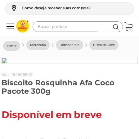
Como deseja receber suas compras?
Buscar produto
Termos mais buscados
Mercearia
Bomboniere
Biscoito Doce
geladeira
maquina lavar
fogao
:
1848085001
Biscoito Rosquinha Afa Coco
café
Pacote 300g
cerveja
frango
Disponível em breve
vinho
leite
tv