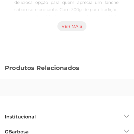
deliciosa opção para quem aprecia um lanche 
saboroso e crocante. Com 300g de pura tradição, 
esse biscoito é ideal para acompanhar um café da 
tarde ou um momento de descontração. Sua 
VER MAIS
textura leve e sabor marcante de coco fazem dele 
uma escolha perfeita para todas as idades, 
trazendo um pedacinho do Brasil em cada 
mordida.

Ingredientes selecionados para um sabor 
Produtos Relacionados
inigualável  

Produzido com ingredientes de alta qualidade, o 
Biscoito Rosquinha Afa é elaborado com farinha 
de trigo, açúcar, gordura vegetal, e, claro, a 
essência do coco, que proporciona um sabor 
autêntico e irresistível. Cada rosquinha é 
cuidadosamente assada para garantir acrocância 
Institucional
e o frescor, resultando em um produto que se 
destaca pela sua simplicidade e sabor.

Sobre o GBarbosa
GBarbosa
Versatilidade para diferentes ocasiões  
