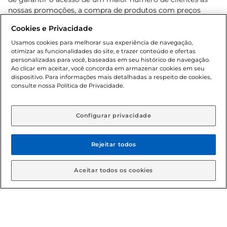
nossas promoções, a compra de produtos com preços
promocionais poderá ter sua quantidade limitada por
Cookies e Privacidade
cliente. Os preços, ofertas e condições são exclusivos para
o e-commerce e válidos durante o dia de hoje, podendo
Usamos cookies para melhorar sua experiência de navegação,
otimizar as funcionalidades do site, e trazer conteúdo e ofertas
sofrer alterações sem prévia notificação. Proibida a venda
personalizadas para você, baseadas em seu histórico de navegação.
de bebidas alcoólicas para menores de 18 anos, conforme
Ao clicar em aceitar, você concorda em armazenar cookies em seu
Lei n.º 8069/90, art. 81, inciso II (Estatuto da Criança e do
dispositivo. Para informações mais detalhadas a respeito de cookies,
Adolescente). Preços e condições exclusivos para o
consulte nossa Política de Privacidade.
www.gbarbosa.com.br
, podendo sofrer alterações sem
aviso prévio. O valor mínimo para as compras on-line é de
R$ 80,00.
Configurar privacidade
Rejeitar todos
© 2026 Copyright. Todos os direitos
reservados Gbarbosa.
Aceitar todos os cookies
Cencosud Brasil Comercial SA.CNPJ sob n° 39.346.861/0350-38 .
Sediada na Av. das Nações Unidas, 12.995, 21º andar, CEP: