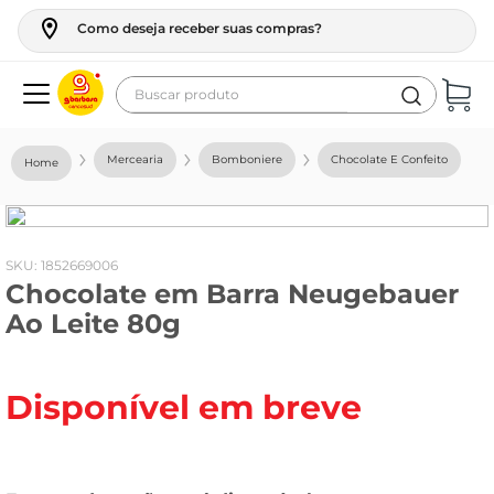
Como deseja receber suas compras?
Buscar produto
Termos mais buscados
Mercearia
Bomboniere
Chocolate E Confeito
geladeira
maquina lavar
fogao
:
1852669006
Chocolate em Barra Neugebauer
café
Ao Leite 80g
cerveja
frango
Disponível em breve
leite
vinho
leite pó