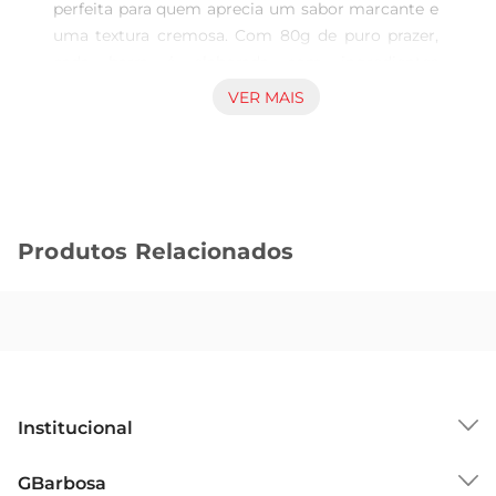
perfeita para quem aprecia um sabor marcante e 
uma textura cremosa. Com 80g de puro prazer, 
cada barra é elaborada com ingredientes 
selecionados, proporcionando uma experiência 
VER MAIS
de degustação que encanta o paladar. Ideal para 
momentos de indulgência,seja sozinho ou 
compartilhando com amigos e familiares.

Qualidade que Faz a Diferença  

A Neugebauer é reconhecida pela sua tradição e 
Produtos Relacionados
compromisso com a qualidade. Este chocolate é 
produzido com leite de alta qualidade, resultando 
em um sabor suave e envolvente. A combinação 
perfeita entre o cacau e o leite cria um equilíbrio 
que agrada a todos os gostos, tornandoo uma 
opção versátil para diversas ocasiões.

Versatilidade de Uso  

Institucional
Além de ser uma excelente opção para um lanche 
ou sobremesa, o Chocolate ao Leite Neugebauer 
Sobre o GBarbosa
GBarbosa
pode ser utilizado em diversas receitas. 