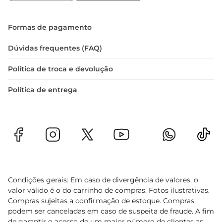
de autocuidado ou para presentear alguém 
especial, esta barra é uma verdadeira celebração 
do sabor.

Formas de pagamento
Especificações do Produto  

 Tipo: Chocolate ao Leite  

Dúvidas frequentes (FAQ)
 Peso: 80g  

Política de troca e devolução
 Marca:Neugebauer  

Descubra o prazer de saborear um chocolate que 
Política de entrega
combina qualidade, sabor e tradição. O Chocolate 
ao Leite Neugebauer émais do que um simples 
doce
Condições gerais: Em caso de divergência de valores, o
valor válido é o do carrinho de compras. Fotos ilustrativas.
Compras sujeitas a confirmação de estoque. Compras
podem ser canceladas em caso de suspeita de fraude. A fim
de garantir o acesso de um maior número de clientes as