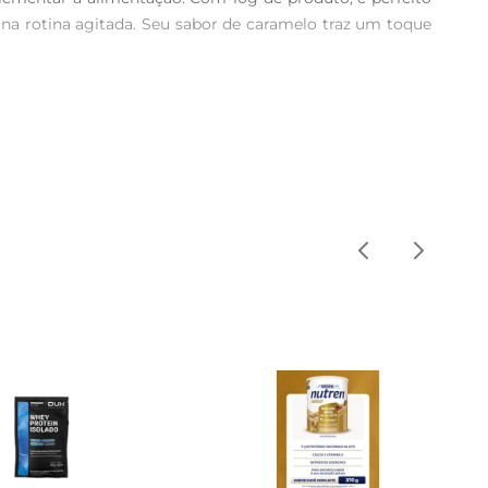
na rotina agitada. Seu sabor de caramelo traz um toque 
o da energia e a recuperação muscular. Ideal para quem 
ração do corpo. Além disso, sua fórmula é cuidadosamente 
olsa ou mochila. Basta misturar o pó em água, leite ou 
ze em diferentes momentos do dia, seja no café da manhã, 
saúde ou nutricionista. É importante lembrar que a 
ara adultos e pode ser uma ótima adição à dieta de quem 