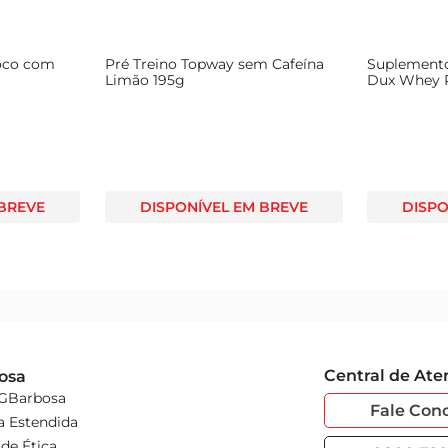
oco com
Pré Treino Topway sem Cafeína
Suplement
Limão 195g
Dux Whey P
Baunilha S
 BREVE
DISPONÍVEL EM BREVE
DISPO
Central de At
osa
 GBarbosa
Fale Con
a Estendida
de Ética