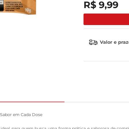
R$
9
,
99
celular
Valor e pra
 Sabor em Cada Dose

ideal para quem busca uma forma prática e saborosa de comple