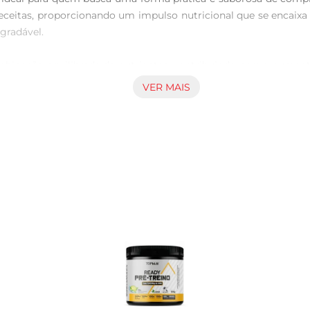
eceitas, proporcionando um impulso nutricional que se encaixa 
radável.

binação equilibrada de nutrientes, contribuindo para o aument
 ou após os treinos, ajudando a otimizar o desempenho e a recupe
VER MAIS
do que você alcance seus objetivos de forma saudável.

lemento Alimentar em Pó Plan Power é perfeito para levar na b
 saborosa. A versatilidade do produto permite que você o utili
uplemento conforme as orientações de um profissional de 
rada e a um estilo de vida saudável. Este produto é indicado p