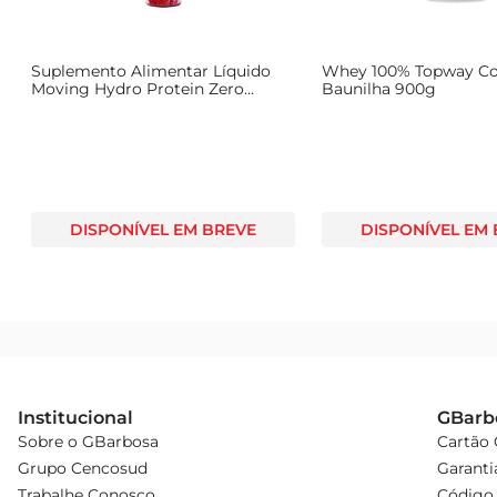
.
Suplemento Alimentar Líquido
Whey 100% Topway C
Moving Hydro Protein Zero
Baunilha 900g
Açúcar Frutas Vermelhas 500ml
DISPONÍVEL EM BREVE
DISPONÍVEL EM
Institucional
GBarb
Sobre o GBarbosa
Cartão
Grupo Cencosud
Garanti
Trabalhe Conosco
Código 