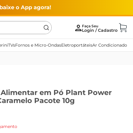
baixe o App agora!
rini
TVs
Fornos e Micro-Ondas
Eletroportáteis
Ar Condicionado
Alimentar em Pó Plant Power
 Caramelo Pacote 10g
agamento