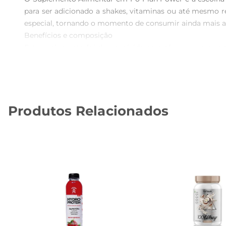
para ser adicionado a shakes, vitaminas ou até mesmo r
especial, tornando o momento de consumir ainda mais ag
Benefícios e composição  

Este suplemento foi desenvolvido para oferecer uma com
pratica atividades físicas, ele pode ser utilizado antes
elaborada para garantir a qualidadee a eficácia, permitin
Facilidade de uso  

Com uma embalagem prática e fácilde transportar, o Sup
Produtos Relacionados
sua bebida favorita e desfrutar de uma nutrição rápida e
no lanche da tarde ou como um reforço póstreino.

Recomendações de uso  

Para melhores resultados, recomendase consumir o s
suplementação deve ser aliada a uma alimentação equilib
busca mais energia e disposição ao longo do dia.