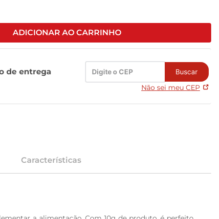
ADICIONAR AO CARRINHO
zo de entrega
Buscar
Não sei meu CEP
Características
mentar a alimentação. Com 10g de produto, é perfeito 