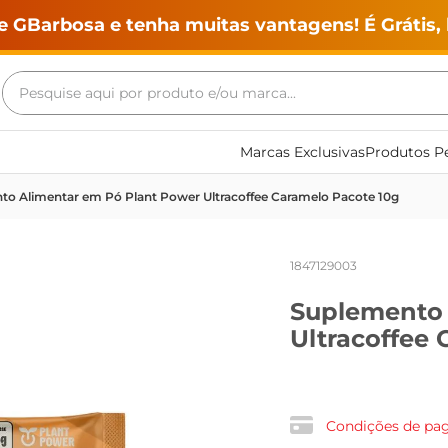
e GBarbosa e tenha muitas vantagens! É Grátis, 
Pesquise aqui por produto e/ou marca...
Termos mais buscados
Marcas Exclusivas
Produtos Pe
geladeira
o Alimentar em Pó Plant Power Ultracoffee Caramelo Pacote 10g
maquina lavar
fogao
1847129003
café
Suplemento 
cerveja
Ultracoffee
frango
leite
vinho
Condições de p
leite pó