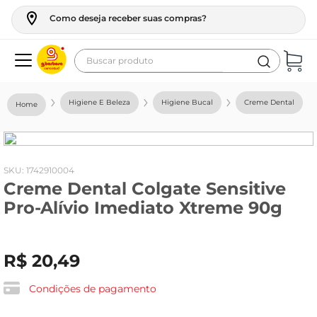
Como deseja receber suas compras?
Buscar produto
Termos mais buscados
Higiene E Beleza
Higiene Bucal
Creme Dental
geladeira
maquina lavar
fogao
:
1742910004
Creme Dental Colgate Sensitive
café
Pro-Alívio Imediato Xtreme 90g
cerveja
frango
R$
20
,
49
vinho
leite
Condições de pagamento
tv