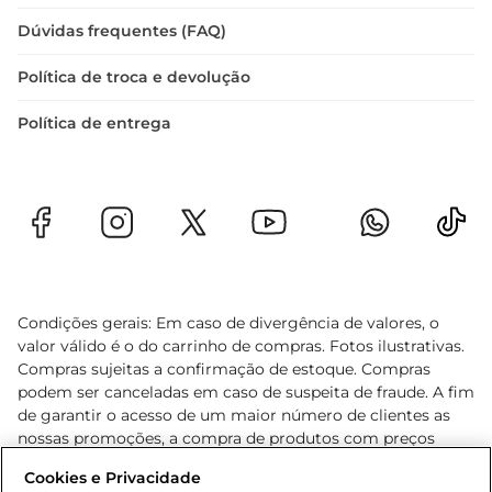
Dúvidas frequentes (FAQ)
Política de troca e devolução
Política de entrega
Condições gerais: Em caso de divergência de valores, o
valor válido é o do carrinho de compras. Fotos ilustrativas.
Compras sujeitas a confirmação de estoque. Compras
podem ser canceladas em caso de suspeita de fraude. A fim
de garantir o acesso de um maior número de clientes as
nossas promoções, a compra de produtos com preços
promocionais poderá ter sua quantidade limitada por
Cookies e Privacidade
cliente. Os preços, ofertas e condições são exclusivos para