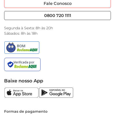
Portal do Fornecedo
Código de Ética
Fale Conosco
Nossas Lojas
Serviços
Cencosud Media
Blog GBarbosa
0800 720 1111
Black Friday
Encarte do Dia
Segunda à Sexta: 8h às 20h
Sábados: 8h às 18h
Baixe nosso App
Formas de pagamento