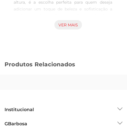
altura, é a escolha perfeita para quem deseja 
adicionar um toque de beleza e sofisticação a 
qualquer ambiente. Com suas flores delicadas e 
cores vibrantes, este buquê traz um ar de frescor 
VER MAIS
e alegria, ideal para decorar salas, quartos ou até 
mesmo ambientes de trabalho. Sua presença é 
capaz de transformar a atmosfera, tornandoa 
mais acolhedora e convidativa.

Design e detalhes que encantam  

Produtos Relacionados
Cada flor do buquê é cuidadosamente elaborada 
para simular a beleza das rosas naturais, 
proporcionando um efeito visual encantador. As 
pétalas possuem um acabamento que reflete a 
luz de maneira suave, criando um efeito de 
profundidade e realismo. Além disso, o buquê é 
composto por hastes flexíveis que permitem 
Institucional
ajustar a disposição das flores conforme a 
preferência, garantindo que ele se encaixe 
Sobre o GBarbosa
GBarbosa
perfeitamente em qualquer vaso ou arranjo.
