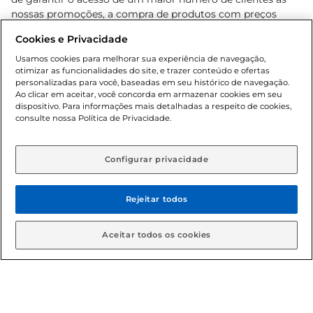
nossas promoções, a compra de produtos com preços
promocionais poderá ter sua quantidade limitada por
Cookies e Privacidade
cliente. Os preços, ofertas e condições são exclusivos para
o e-commerce e válidos durante o dia de hoje, podendo
Usamos cookies para melhorar sua experiência de navegação,
otimizar as funcionalidades do site, e trazer conteúdo e ofertas
sofrer alterações sem prévia notificação. Proibida a venda
personalizadas para você, baseadas em seu histórico de navegação.
de bebidas alcoólicas para menores de 18 anos, conforme
Ao clicar em aceitar, você concorda em armazenar cookies em seu
Lei n.º 8069/90, art. 81, inciso II (Estatuto da Criança e do
dispositivo. Para informações mais detalhadas a respeito de cookies,
Adolescente). Preços e condições exclusivos para o
consulte nossa Política de Privacidade.
www.gbarbosa.com.br
, podendo sofrer alterações sem
aviso prévio. O valor mínimo para as compras on-line é de
R$ 80,00.
Configurar privacidade
Rejeitar todos
© 2026 Copyright. Todos os direitos
reservados Gbarbosa.
Aceitar todos os cookies
Cencosud Brasil Comercial SA.CNPJ sob n° 39.346.861/0350-38 .
Sediada na Av. das Nações Unidas, 12.995, 21º andar, CEP: