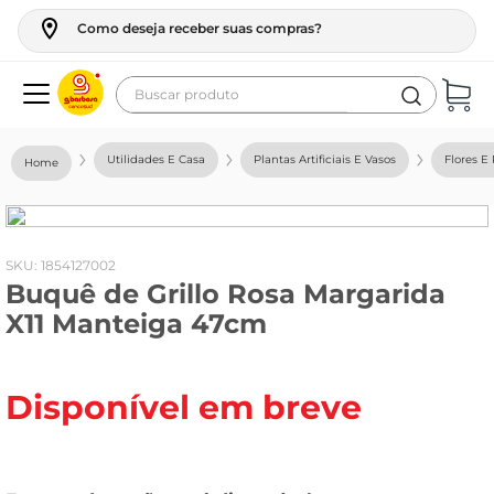
Como deseja receber suas compras?
Buscar produto
Termos mais buscados
Utilidades E Casa
Plantas Artificiais E Vasos
Flores E 
geladeira
maquina lavar
fogao
:
1854127002
Buquê de Grillo Rosa Margarida
café
X11 Manteiga 47cm
cerveja
frango
Disponível em breve
leite
vinho
leite pó