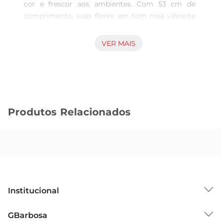
cor e frescor aos ambientes. Com 53 cm de 
comprimento, suas flores em tom rosa vibrante 
trazem vida e alegria, tornandose um excelente 
complemento para a decoração de salas, quartos 
VER MAIS
ou até mesmo para eventos especiais.Este arranjo 
é ideal para quem aprecia a beleza das flores e 
deseja criar uma atmosfera acolhedora e 
convidativa.

Qualidade e Durabilidade  

Produtos Relacionados
Feito com materiais de alta qualidade, o buque 
Crisântemo Grillo Gig é projetado para manter 
sua beleza por muito mais tempo. As flores são 
cuidadosamente selecionadas para garantir que 
cada detalhe seja perfeito, proporcionando um 
visual encantador e duradouro. Além disso, a 
resistência dos materiais utilizados permite que o 
Institucional
buque mantenha sua forma e cor, mesmo em 
ambientes com diferentes níveis de iluminação.

Sobre o GBarbosa
GBarbosa
Versatilidade na Decoração  
