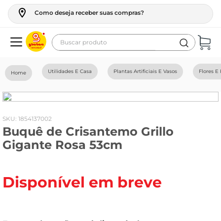
Como deseja receber suas compras?
Buscar produto
Termos mais buscados
Utilidades E Casa
Plantas Artificiais E Vasos
Flores E 
geladeira
maquina lavar
fogao
:
1854137002
Buquê de Crisantemo Grillo
café
Gigante Rosa 53cm
cerveja
frango
Disponível em breve
leite
vinho
leite pó