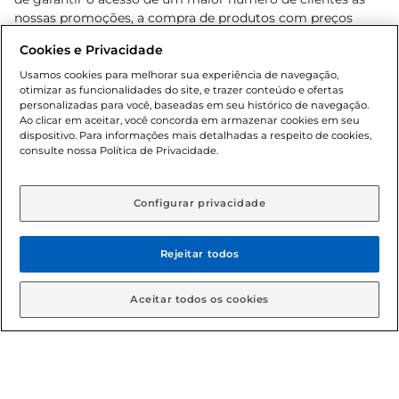
nossas promoções, a compra de produtos com preços
promocionais poderá ter sua quantidade limitada por
Cookies e Privacidade
cliente. Os preços, ofertas e condições são exclusivos para
o e-commerce e válidos durante o dia de hoje, podendo
Usamos cookies para melhorar sua experiência de navegação,
otimizar as funcionalidades do site, e trazer conteúdo e ofertas
sofrer alterações sem prévia notificação. Proibida a venda
personalizadas para você, baseadas em seu histórico de navegação.
de bebidas alcoólicas para menores de 18 anos, conforme
Ao clicar em aceitar, você concorda em armazenar cookies em seu
Lei n.º 8069/90, art. 81, inciso II (Estatuto da Criança e do
dispositivo. Para informações mais detalhadas a respeito de cookies,
Adolescente). Preços e condições exclusivos para o
consulte nossa Política de Privacidade.
www.gbarbosa.com.br
, podendo sofrer alterações sem
aviso prévio. O valor mínimo para as compras on-line é de
R$ 80,00.
Configurar privacidade
Rejeitar todos
© 2026 Copyright. Todos os direitos
reservados Gbarbosa.
Aceitar todos os cookies
Cencosud Brasil Comercial SA.CNPJ sob n° 39.346.861/0350-38 .
Sediada na Av. das Nações Unidas, 12.995, 21º andar, CEP: