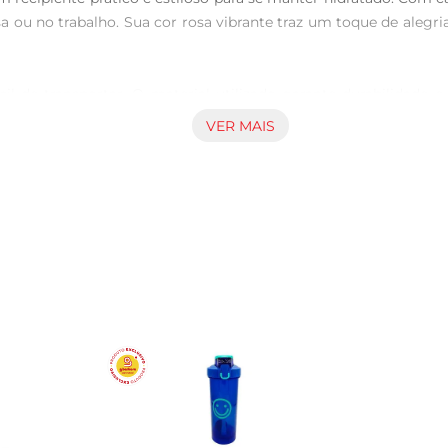
sa ou no trabalho. Sua cor rosa vibrante traz um toque de ale
cil de transportar. O material utilizado garante durabilidade
fica que você pode beber sua água ou outras bebidas com total tr
VER MAIS
praticar esportes, ir à academia, fazer caminhadas ou simplesmen
cê beba com conforto, enquanto a tampa garante que não haj
de ser lavado à mão ou colocado na máquina de lavar louças, fa
 perder tempo com cuidados complicados.

 não apenas uma hidratação adequada, mas também um toque d