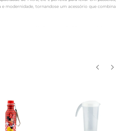
gria e modernidade, tornandose um acessório que combina 
 e segurança, permitindo que você utilize o produto sem 
anquilidade, sem riscos à saúde.

te para ter em casa, ele se adapta perfeitamente às suas 
a vazamentos, mesmo quando transportado em bolsas ou 
cilitando ainda mais o seu dia a dia. Essa praticidade é 
e estilo e praticidade no seu cotidiano. É a escolha 