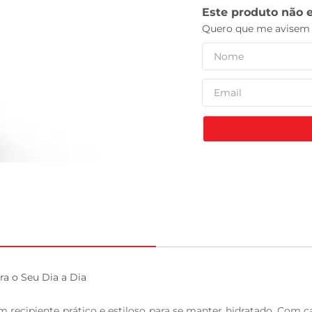
leite pó
a o Seu Dia a Dia

ecipiente prático e estiloso para se manter hidratado. Com capac