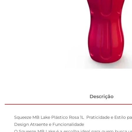
Descrição
Squeeze MB Lake Plástico Rosa 1L  Praticidade e Estilo par
Design Atraente e Funcionalidade  

O Squeeze MB Lake é a escolha ideal para quem busca um r