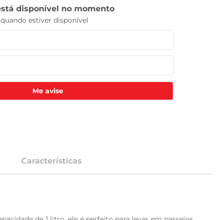
Me avise
Características
idade de 1 litro, ele é perfeito para levar em passeios, 