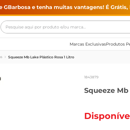
e GBarbosa e tenha muitas vantagens! É Grátis, 
Pesquise aqui por produto e/ou marca...
Termos mais buscados
Marcas Exclusivas
Produtos Pe
geladeira
as
Squeeze Mb Lake Plástico Rosa 1 Litro
maquina lavar
fogao
1843879
café
Squeeze Mb L
cerveja
frango
vinho
Disponíve
leite
tv