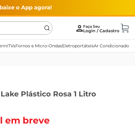
baixe o App agora!
rini
TVs
Fornos e Micro-Ondas
Eletroportáteis
Ar Condicionado
ake Plástico Rosa 1 Litro
l em breve