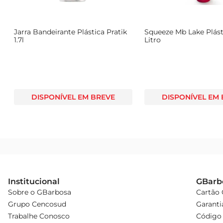
perfeita para quem valoriza qualidade e design em um ú
Jarra Bandeirante Plástica Pratik
Squeeze Mb Lake Plást
1.7l
Litro
DISPONÍVEL EM BREVE
DISPONÍVEL EM
Institucional
GBarb
Sobre o GBarbosa
Cartão
Grupo Cencosud
Garanti
Trabalhe Conosco
Código 