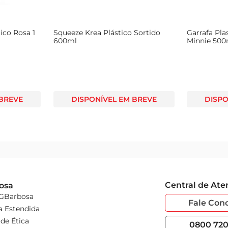
nico produto.
ico Rosa 1
Squeeze Krea Plástico Sortido
Garrafa Pla
600ml
Minnie 500
 BREVE
DISPONÍVEL EM BREVE
DISPO
Central de At
osa
 GBarbosa
Fale Con
a Estendida
de Ética
0800 720 