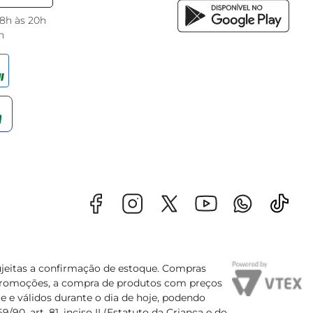
 8h às 20h
h
sujeitas a confirmação de estoque. Compras
s promoções, a compra de produtos com preços
e e válidos durante o dia de hoje, podendo
90, art. 81, inciso II (Estatuto da Criança e do