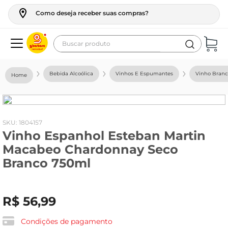
Como deseja receber suas compras?
Buscar produto
Termos mais buscados
Bebida Alcoólica
Vinhos E Espumantes
Vinho Bran
geladeira
maquina lavar
fogao
:
1804157
Vinho Espanhol Esteban Martin
café
Macabeo Chardonnay Seco
cerveja
Branco 750ml
frango
leite
R$
56
,
99
vinho
Condições de pagamento
leite pó