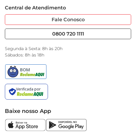
Trabalhe Conosco
Cartão GBarbosa
Central de Atendimento
Sobre Privacidade
Garantia Estendida
Portal do Fornecedo
Código de Ética
Fale Conosco
Nossas Lojas
Serviços
Cencosud Media
Blog GBarbosa
0800 720 1111
Black Friday
Encarte do Dia
Segunda à Sexta: 8h às 20h
Sábados: 8h às 18h
Baixe nosso App