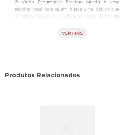
O Vinho Espumante Esteban Martin é uma 
escolha ideal para quem busca uma bebida que 
combina frescor e sofisticação. Com 750ml de 
pura qualidade, este espumante é perfeito para 
acompanhar momentos especiais, seja em 
VER MAIS
celebrações ou em um jantar descontraído. Sua 
maceração carbônica proporciona uma 
efervescência leve e agradável, tornando cada 
gole uma experiência única.

Notas de sabor e aroma 

Produtos Relacionados
Este espumante destacase por suas notas 
frutadas, que remetem a frutas cítricas e 
tropicais, proporcionando um paladar vibrante e 
refrescante. A combinação de aromas é 
envolvente, com um bouquet que lembra flores 
brancas e um toque sutil de mineralidade. É 
umabebida que agrada a todos os paladares, ideal 
para quem aprecia um vinho com personalidade.

Versatilidade na harmonização  
