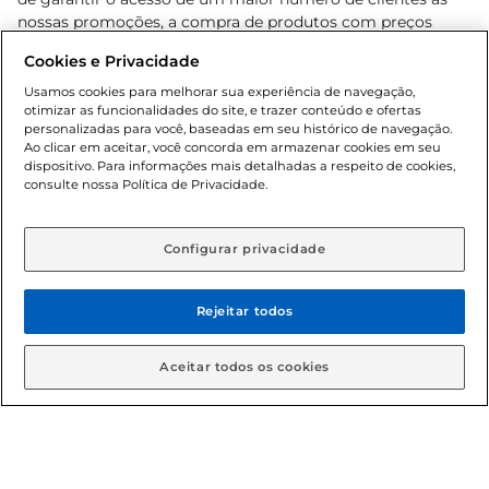
nossas promoções, a compra de produtos com preços
promocionais poderá ter sua quantidade limitada por
Cookies e Privacidade
cliente. Os preços, ofertas e condições são exclusivos para
o e-commerce e válidos durante o dia de hoje, podendo
Usamos cookies para melhorar sua experiência de navegação,
otimizar as funcionalidades do site, e trazer conteúdo e ofertas
sofrer alterações sem prévia notificação. Proibida a venda
personalizadas para você, baseadas em seu histórico de navegação.
de bebidas alcoólicas para menores de 18 anos, conforme
Ao clicar em aceitar, você concorda em armazenar cookies em seu
Lei n.º 8069/90, art. 81, inciso II (Estatuto da Criança e do
dispositivo. Para informações mais detalhadas a respeito de cookies,
Adolescente). Preços e condições exclusivos para o
consulte nossa Política de Privacidade.
www.gbarbosa.com.br
, podendo sofrer alterações sem
aviso prévio. O valor mínimo para as compras on-line é de
R$ 80,00.
Configurar privacidade
Rejeitar todos
© 2026 Copyright. Todos os direitos
reservados Gbarbosa.
Aceitar todos os cookies
Cencosud Brasil Comercial SA.CNPJ sob n° 39.346.861/0350-38 .
Sediada na Av. das Nações Unidas, 12.995, 21º andar, CEP: