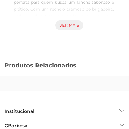
perfeita para quem busca um lanche saboroso e 
prático. Com um recheio cremoso de brigadeiro, 
cada mordida traz uma explosão de sabor que 
agrada a todos os paladares. Ideal para 
VER MAIS
acompanhar o café da manhã, o lanche da tarde 
ou até mesmo para um momento de indulgência 
durante o dia.

Textura e Sabor que Encantam  

Este biscoito se destaca pela sua textura crocante 
Produtos Relacionados
por fora e um recheio macio e saboroso por 
dentro. O equilíbrio entre a crocância do biscoito 
e a cremosidade do recheio proporciona uma 
experiência única a cada mordida. É um produto 
que combina qualidade e sabor, tornandose um 
favorito entre os consumidores.

Praticidade e Versatilidade  

Institucional
Com embalagem de 37g, o Biscoito Recheado 
Vitarella Trelozo é perfeito para levar na bolsa ou 
Sobre o GBarbosa
GBarbosa
na lancheira. Seja para um lanche rápido em casa, 