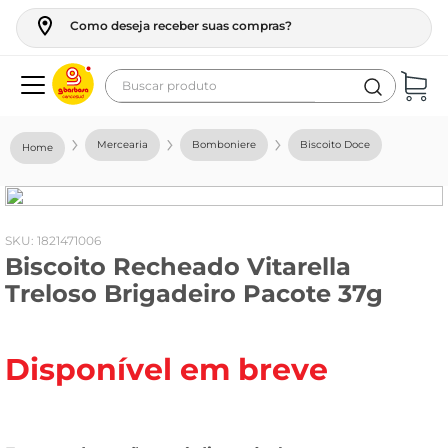
Como deseja receber suas compras?
Buscar produto
Termos mais buscados
Mercearia
Bomboniere
Biscoito Doce
geladeira
maquina lavar
fogao
:
1821471006
Biscoito Recheado Vitarella
café
Treloso Brigadeiro Pacote 37g
cerveja
frango
Disponível em breve
leite
vinho
leite pó