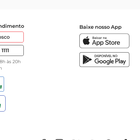
endimento
Baixe nosso App
osco
1111
 8h às 20h
h