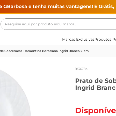
e GBarbosa e tenha muitas vantagens! É Grátis, 
Pesquise aqui por produto e/ou marca...
Termos mais buscados
Marcas Exclusivas
Produtos Pe
geladeira
 de Sobremesa Tramontina Porcelana Ingrid Branco 21cm
maquina lavar
fogao
1836784
café
Prato de So
cerveja
Ingrid Bran
frango
leite
vinho
Disponíve
leite pó