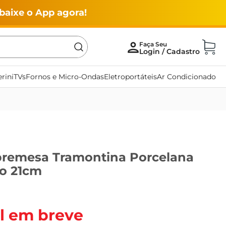
baixe o App agora!
rini
TVs
Fornos e Micro-Ondas
Eletroportáteis
Ar Condicionado
bremesa Tramontina Porcelana
co 21cm
l em breve