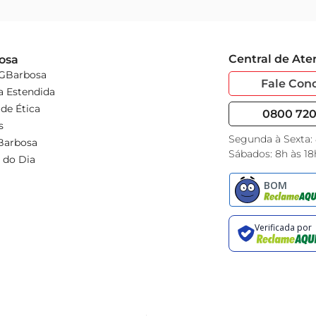
Central de At
osa
 GBarbosa
Fale Con
a Estendida
de Ética
0800 720 
s
Segunda à Sexta:
Barbosa
Sábados: 8h às 18
 do Dia