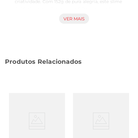
criatividade. Com 152g de pura alegria, este slime 
é ideal para crianças e adultos que adoram 
explorar novas texturas e cores. Sua consistência 
VER MAIS
macia e elástica proporciona uma experiência 
sensorial única, estimulando a imaginação e a 
coordenação motora.

Características principais  

Este slime é apresentado em um pote prático, 
Produtos Relacionados
que facilita o armazenamento e o transporte. A 
cor vibrante e o brilho encantador remetem ao 
universo mágico dos unicórnios, tornandoo ainda 
mais atraente. Além disso, o Slime Gelele 
Unicórnio é livre de substâncias tóxicas, 
garantindo segurança durante o uso. É uma 
excelente opção para brincadeiras em casa, festas 
de aniversário ou atividades em grupo.

Uso e recomendações  

Para aproveitar ao máximo o Slime Gelele 
Unicórnio, recomendase mantêlo em um local 