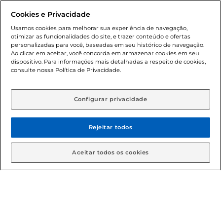
promocionais poderá ter sua quantidade limitada por
Cookies e Privacidade
cliente. Os preços, ofertas e condições são exclusivos para
o e-commerce e válidos durante o dia de hoje, podendo
Usamos cookies para melhorar sua experiência de navegação,
otimizar as funcionalidades do site, e trazer conteúdo e ofertas
sofrer alterações sem prévia notificação. Proibida a venda
personalizadas para você, baseadas em seu histórico de navegação.
de bebidas alcoólicas para menores de 18 anos, conforme
Ao clicar em aceitar, você concorda em armazenar cookies em seu
Lei n.º 8069/90, art. 81, inciso II (Estatuto da Criança e do
dispositivo. Para informações mais detalhadas a respeito de cookies,
Adolescente). Preços e condições exclusivos para o
consulte nossa Política de Privacidade.
www.gbarbosa.com.br
, podendo sofrer alterações sem
aviso prévio. O valor mínimo para as compras on-line é de
R$ 80,00.
Configurar privacidade
Rejeitar todos
© 2026 Copyright. Todos os direitos
reservados Gbarbosa.
Aceitar todos os cookies
Cencosud Brasil Comercial SA.CNPJ sob n° 39.346.861/0350-38 .
Sediada na Av. das Nações Unidas, 12.995, 21º andar, CEP:
04.578-000, Bairro Brooklin Paulista, na cidade de São Paulo -