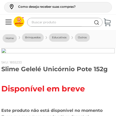
Como deseja receber suas compras?
Buscar produto
Termos mais buscados
Brinquedos
Educativos
Outros
geladeira
maquina lavar
fogao
:
1855233
Slime Gelelé Unicórnio Pote 152g
café
cerveja
Disponível em breve
frango
leite
vinho
leite pó