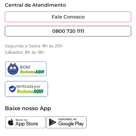
Central de Atendimento
Sobre Privacidade
Garantia Estendida
Portal do Fornecedo
Código de Ética
Fale Conosco
Nossas Lojas
Serviços
Cencosud Media
Blog GBarbosa
0800 720 1111
Black Friday
Encarte do Dia
Segunda à Sexta: 8h às 20h
Sábados: 8h às 18h
Baixe nosso App