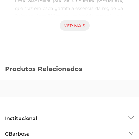
uma verdadeira joia da viticultura portuguesa, 
que traz em cada garrafa a essência da região da 
Bairrada. Com 750ml de um líquido que reflete a 
tradição e o cuidado na produção, este vinho é 
VER MAIS
ideal para quem busca uma experiência sensorial 
rica e envolvente. Seu sabor equilibrado e aromas 
delicados fazem dele a escolha perfeita para 
acompanhar momentos especiais.

Características Principais  

Produtos Relacionados
Este vinho é elaborado com uvas selecionadas, 
que garantem a qualidade e a autenticidade do 
produto. Acolheita manual e o processo de 
vinificação cuidadoso resultam em um vinho de 
cor amarelo palha, com reflexos esverdeados. No 
nariz, destacamse notas de frutas tropicais e 
flores brancas, que se combinam 
Institucional
harmoniosamente, proporcionando um bouquet 
fresco e convidativo. Em boca, a acidez 
Sobre o GBarbosa
GBarbosa
equilibrada e o final persistente tornam cada gole 
Grupo Cencosud