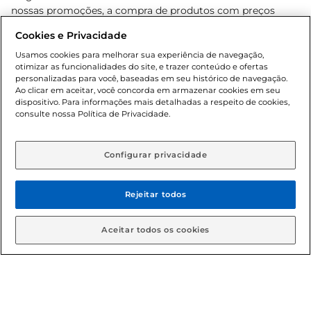
nossas promoções, a compra de produtos com preços
promocionais poderá ter sua quantidade limitada por
Cookies e Privacidade
cliente. Os preços, ofertas e condições são exclusivos para
o e-commerce e válidos durante o dia de hoje, podendo
Usamos cookies para melhorar sua experiência de navegação,
otimizar as funcionalidades do site, e trazer conteúdo e ofertas
sofrer alterações sem prévia notificação. Proibida a venda
personalizadas para você, baseadas em seu histórico de navegação.
de bebidas alcoólicas para menores de 18 anos, conforme
Ao clicar em aceitar, você concorda em armazenar cookies em seu
Lei n.º 8069/90, art. 81, inciso II (Estatuto da Criança e do
dispositivo. Para informações mais detalhadas a respeito de cookies,
Adolescente). Preços e condições exclusivos para o
consulte nossa Política de Privacidade.
www.gbarbosa.com.br
, podendo sofrer alterações sem
aviso prévio. O valor mínimo para as compras on-line é de
R$ 80,00.
Configurar privacidade
Rejeitar todos
© 2026 Copyright. Todos os direitos
reservados Gbarbosa.
Aceitar todos os cookies
Cencosud Brasil Comercial SA.CNPJ sob n° 39.346.861/0350-38 .
Sediada na Av. das Nações Unidas, 12.995, 21º andar, CEP: