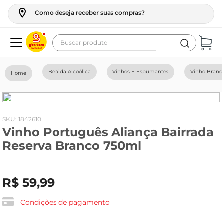
Como deseja receber suas compras?
Buscar produto
Termos mais buscados
Bebida Alcoólica
Vinhos E Espumantes
Vinho Bran
geladeira
maquina lavar
fogao
:
1842610
Vinho Português Aliança Bairrada
café
Reserva Branco 750ml
cerveja
frango
R$
59
,
99
leite
vinho
Condições de pagamento
leite pó