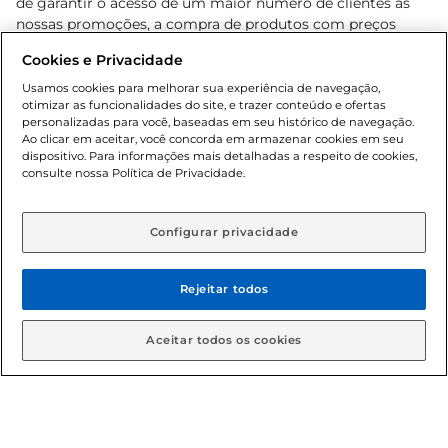
de garantir o acesso de um maior número de clientes as
nossas promoções, a compra de produtos com preços
promocionais poderá ter sua quantidade limitada por
Cookies e Privacidade
cliente. Os preços, ofertas e condições são exclusivos para
o e-commerce e válidos durante o dia de hoje, podendo
Usamos cookies para melhorar sua experiência de navegação,
otimizar as funcionalidades do site, e trazer conteúdo e ofertas
sofrer alterações sem prévia notificação. Proibida a venda
personalizadas para você, baseadas em seu histórico de navegação.
de bebidas alcoólicas para menores de 18 anos, conforme
Ao clicar em aceitar, você concorda em armazenar cookies em seu
Lei n.º 8069/90, art. 81, inciso II (Estatuto da Criança e do
dispositivo. Para informações mais detalhadas a respeito de cookies,
Adolescente). Preços e condições exclusivos para o
consulte nossa Política de Privacidade.
www.gbarbosa.com.br
, podendo sofrer alterações sem
aviso prévio. O valor mínimo para as compras on-line é de
R$ 80,00.
Configurar privacidade
Rejeitar todos
© 2026 Copyright. Todos os direitos
reservados Gbarbosa.
Aceitar todos os cookies
Cencosud Brasil Comercial SA.CNPJ sob n° 39.346.861/0350-38 .
Sediada na Av. das Nações Unidas, 12.995, 21º andar, CEP: