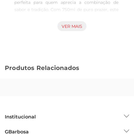
perfeita para quem aprecia a combinação de 
sabor e tradição. Com 750ml de puro prazer, este 
vinho se destaca pela sua versatilidade, sendo 
ideal para acompanhar refeições ou para 
VER MAIS
momentos de descontração. Sua composição 
cuidadosamente elaboradaproporciona uma 
experiência sensorial rica, que agrada tanto aos 
iniciantes quanto aos conhecedores.

Notas de Sabor e Aroma  

Produtos Relacionados
Este vinho apresenta um perfil aromático 
envolvente, com notas de frutas vermelhas 
maduras e um leve toque de especiarias. Ao 
degustálo, é possível perceber a harmonia entre a 
acidez e os taninos, resultando em um paladar 
equilibrado e agradável. É uma opção que se 
destaca em jantares, celebrações ou até mesmo 
Institucional
em um momento de relaxamento após um dia 
agitado.

Sobre o GBarbosa
GBarbosa
Recomendações de Harmonização  
