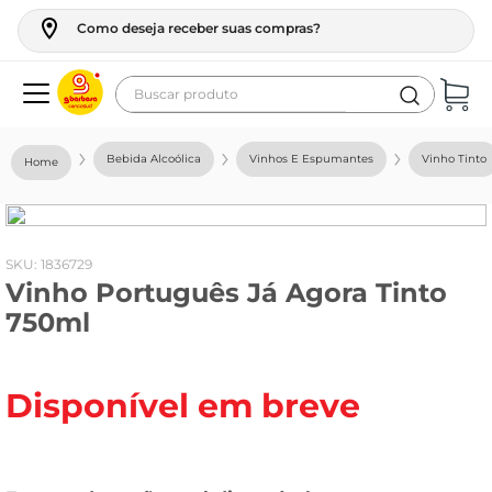
Como deseja receber suas compras?
Buscar produto
Termos mais buscados
Bebida Alcoólica
Vinhos E Espumantes
Vinho Tinto
geladeira
maquina lavar
fogao
:
1836729
Vinho Português Já Agora Tinto
café
750ml
cerveja
frango
Disponível em breve
leite
vinho
leite pó