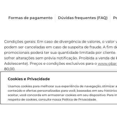
Formas de pagamento
Dúvidas frequentes (FAQ)
Po
Condições gerais: Em caso de divergência de valores, o valor 
podem ser canceladas em caso de suspeita de fraude. A fim 
promocionais poderá ter sua quantidade limitada por cliente.
sofrer alterações sem prévia notificação. Proibida a venda de b
Adolescente). Preços e condições exclusivos para o
www.gbar
80,00.
Cookies e Privacidade
© 2025 Copyright. Todos os direitos reservados Gbarbosa.
Usamos cookies para melhorar sua experiência de navegação, otimizar as 
conteúdo e ofertas personalizadas para você, baseadas em seu histórico
aceitar, você concorda em armazenar cookies em seu dispositivo. Para 
respeito de cookies, consulte nossa Política de Privacidade.
Cencosud Brasil Comercial SA.CNPJ sob n° 39.346.861/0350-3