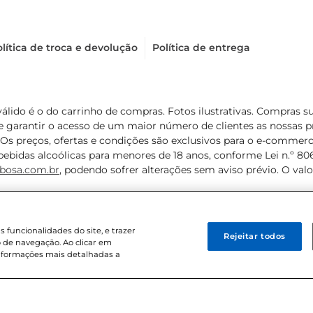
lítica de troca e devolução
Política de entrega
válido é o do carrinho de compras. Fotos ilustrativas. Compras 
de garantir o acesso de um maior número de clientes as nossa
 Os preços, ofertas e condições são exclusivos para o e-commerc
ebidas alcoólicas para menores de 18 anos, conforme Lei n.º 8069/
bosa.com.br
, podendo sofrer alterações sem aviso prévio. O va
funcionalidades do site, e trazer
Rejeitar todos
 de navegação. Ao clicar em
informações mais detalhadas a
8 . Sediada na Av. das Nações Unidas, 12.995, 21º andar, CEP: 04.578-000, 