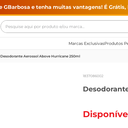
e GBarbosa e tenha muitas vantagens! É Grátis, 
Pesquise aqui por produto e/ou marca...
Termos mais buscados
Marcas Exclusivas
Produtos Pe
geladeira
Desodorante Aerossol Above Hurricane 250ml
maquina lavar
fogao
1837086002
café
Desodorante
cerveja
frango
leite
Disponíve
vinho
leite pó