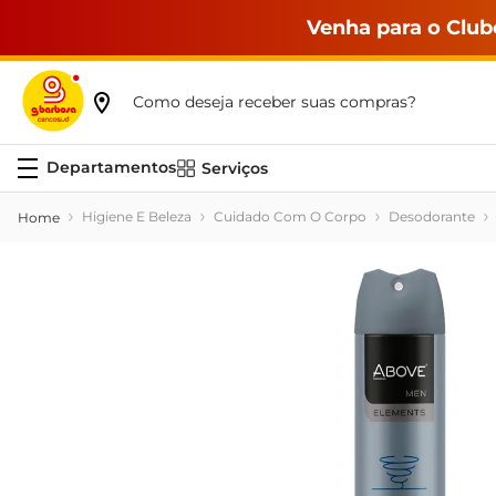
Venha para o Club
Como deseja receber suas compras?
Serviços
Higiene E Beleza
Cuidado Com O Corpo
Desodorante