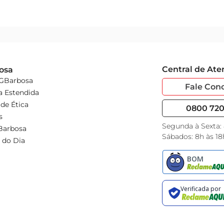
Central de At
osa
 GBarbosa
Fale Con
a Estendida
de Ética
0800 720 
s
Segunda à Sexta:
Barbosa
Sábados: 8h às 18
 do Dia