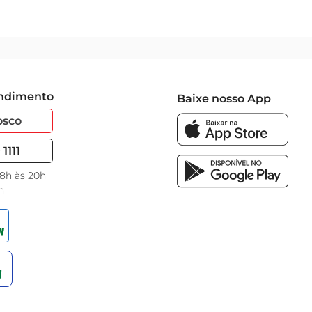
endimento
Baixe nosso App
osco
1111
 8h às 20h
h