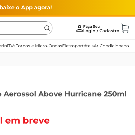
baixe o App agora!
rini
TVs
Fornos e Micro-Ondas
Eletroportáteis
Ar Condicionado
 Aerossol Above Hurricane 250ml
l em breve