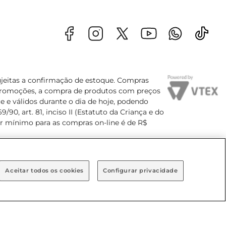
sujeitas a confirmação de estoque. Compras
s promoções, a compra de produtos com preços
e e válidos durante o dia de hoje, podendo
90, art. 81, inciso II (Estatuto da Criança e do
lor mínimo para as compras on-line é de R$
Aceitar todos os cookies
Configurar privacidade
Bairro Brooklin Paulista, na cidade de São Paulo - SP.