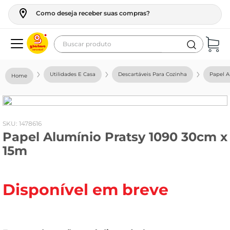
Como deseja receber suas compras?
Buscar produto
Termos mais buscados
Utilidades E Casa
Descartáveis Para Cozinha
Papel A
geladeira
maquina lavar
fogao
:
1478616
Papel Alumínio Pratsy 1090 30cm x
café
15m
cerveja
frango
Disponível em breve
leite
vinho
leite pó