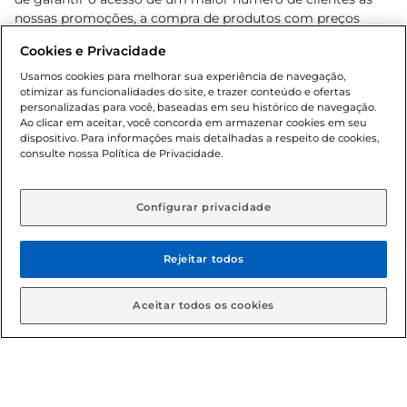
nossas promoções, a compra de produtos com preços
promocionais poderá ter sua quantidade limitada por
Cookies e Privacidade
cliente. Os preços, ofertas e condições são exclusivos para
o e-commerce e válidos durante o dia de hoje, podendo
Usamos cookies para melhorar sua experiência de navegação,
otimizar as funcionalidades do site, e trazer conteúdo e ofertas
sofrer alterações sem prévia notificação. Proibida a venda
personalizadas para você, baseadas em seu histórico de navegação.
de bebidas alcoólicas para menores de 18 anos, conforme
Ao clicar em aceitar, você concorda em armazenar cookies em seu
Lei n.º 8069/90, art. 81, inciso II (Estatuto da Criança e do
dispositivo. Para informações mais detalhadas a respeito de cookies,
Adolescente). Preços e condições exclusivos para o
consulte nossa Política de Privacidade.
www.gbarbosa.com.br
, podendo sofrer alterações sem
aviso prévio. O valor mínimo para as compras on-line é de
R$ 80,00.
Configurar privacidade
Rejeitar todos
© 2026 Copyright. Todos os direitos
reservados Gbarbosa.
Aceitar todos os cookies
Cencosud Brasil Comercial SA.CNPJ sob n° 39.346.861/0350-38 .
Sediada na Av. das Nações Unidas, 12.995, 21º andar, CEP: