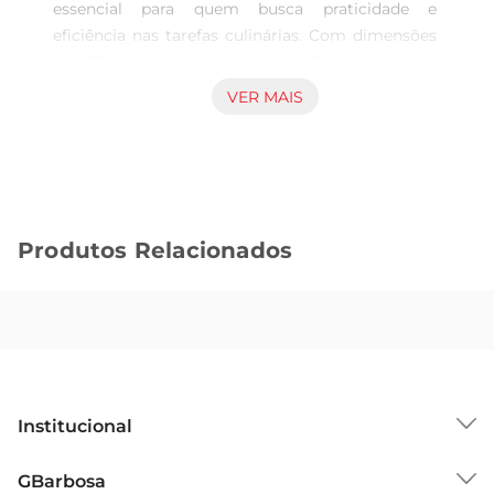
essencial para quem busca praticidade e 
eficiência nas tarefas culinárias. Com dimensões 
de 30 cm de largura e 15 metros de 
comprimento, este papel é perfeito para diversas 
VER MAIS
aplicações, desde o armazenamento de 
alimentos até o preparo de receitas. Sua 
versatilidade permite que você utilize em 
assados, grelhados e até mesmo para cobrir 
pratos, garantindo que os sabores sejam 
Produtos Relacionados
preservados.

Qualidade que faz a diferença  

Produzido com material de alta qualidade, o 
Papel Alumínio Pratsy oferece resistência e 
durabilidade. Ele é projetado para suportar altas 
temperaturas, permitindo que você utilize no 
forno sem preocupações. Além disso, sua 
Institucional
superfície antiaderente facilita o desenrolar e o 
manuseio, tornando o processo de cozinhar ainda 
Sobre o GBarbosa
GBarbosa
mais agradável.
