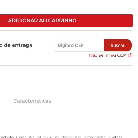
ADICIONAR AO CARRINHO
zo de entrega
Buscar
Não sei meu CEP
Características
idade. Com 750ml de pura elegância, este vinho é ideal 