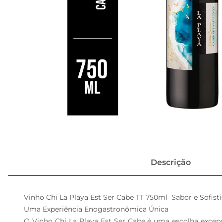
Descrição
Vinho Chi La Playa Est Ser Cabe TT 750ml  Sabor e Sofist
Uma Experiência Enogastronômica Única  

O Vinho Chi La Playa Est Ser Cabe é uma escolha excepc