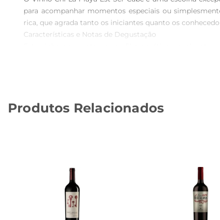
para acompanhar momentos especiais ou simplesmente 
rica, que agrada tanto os iniciantes quanto os conhecedor
Características e Notas de Degustação  

Este vinho apresenta um perfil aromático envolvente, c
revelase macio e encorpado, com uma acidez equilibrad
escolha versátil que harmoniza bem com carnes grelhadas
Recomendações de Uso  

Para aproveitar ao máximo as qualidades do Vinho Chi La
Produtos Relacionados
se destaquem, proporcionando uma degustação mais ric
verdadeiro convite à convivialidade.

Harmonização e Acompanhamentos  

Este vinho é perfeito para acompanhar pratos como carnes
um jantar casual até uma celebração mais formal. Exp
ele realça os sabores da sua refeição.