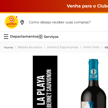
Venha para o Club
Como deseja receber suas compras?
Serviços
Bebida Alcoólica
Vinhos E Espumantes
Vinho Tinto
Vi