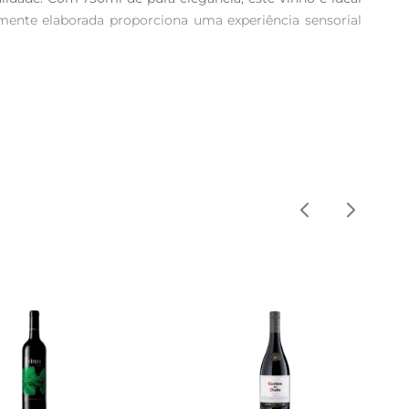
nte elaborada proporciona uma experiência sensorial 
ilibradas por sutis toques de especiarias. Ao paladar, 
 agradável sensação que convida a um novo gole. É uma 
e 16°C e 18°C. Essa faixa térmica permite que os aromas 
amigos ou em celebrações familiares, este vinho é um 
e que seja a escolha certa para diversas ocasiões, desde 
ate ou uma tábua de queijos e frios, e descubra como 