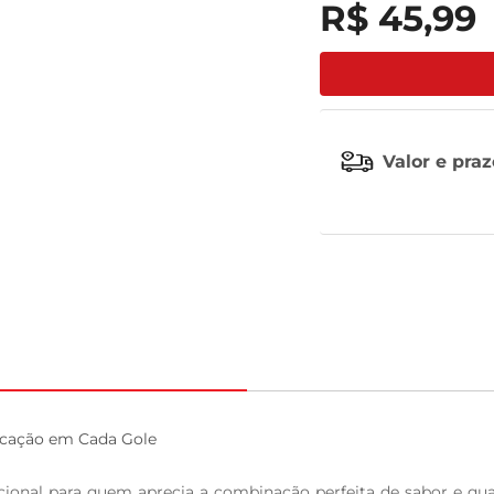
R$
45
,
99
leite pó
Valor e pra
icação em Cada Gole

ional para quem aprecia a combinação perfeita de sabor e qual