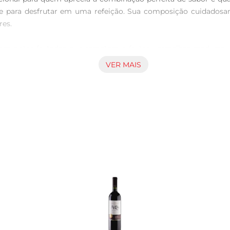
para desfrutar em uma refeição. Sua composição cuidadosame
es.

om notas frutadas que remetem a frutas vermelhas maduras, equ
a que realça seufrescor. O final é persistente, deixando uma
VER MAIS
, massas e queijos.

 Playa EstSer Cabe, recomendase servilo a uma temperatura entr
a e prazerosa. Ideal para ser compartilhado em jantares com 
 vermelhas, risotos e queijos curados. Sua versatilidade permit
erimente combinálo com um bom prato de massa ao molho de tom