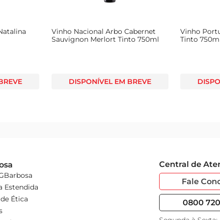
Natalina
Vinho Nacional Arbo Cabernet
Vinho Port
Sauvignon Merlort Tinto 750ml
Tinto 750m
 BREVE
DISPONÍVEL EM BREVE
DISPO
Central de At
osa
 GBarbosa
Fale Con
a Estendida
de Ética
0800 720 
s