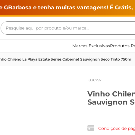
e GBarbosa e tenha muitas vantagens! É Grátis, 
Pesquise aqui por produto e/ou marca...
Termos mais buscados
Marcas Exclusivas
Produtos Pe
geladeira
nho Chileno La Playa Estate Series Cabernet Sauvignon Seco Tinto 750ml
maquina lavar
fogao
1836797
café
Vinho Chilen
cerveja
Sauvignon S
frango
vinho
leite
Condições de p
tv