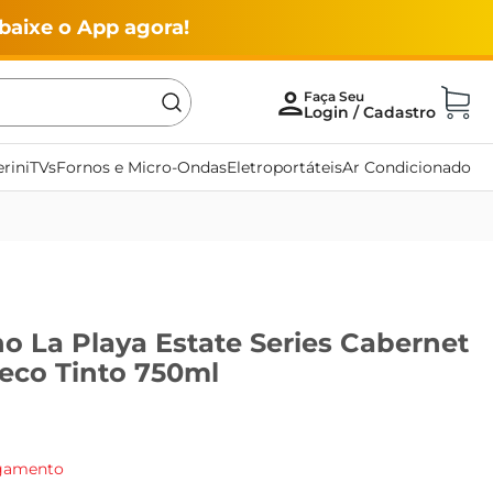
baixe o App agora!
rini
TVs
Fornos e Micro-Ondas
Eletroportáteis
Ar Condicionado
o La Playa Estate Series Cabernet
eco Tinto 750ml
agamento