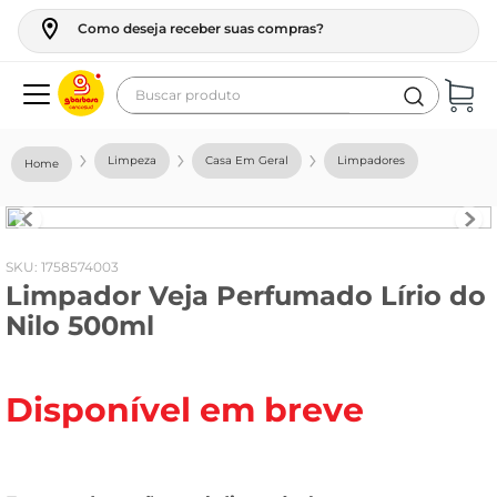
Como deseja receber suas compras?
Buscar produto
Termos mais buscados
Limpeza
Casa Em Geral
Limpadores
geladeira
maquina lavar
fogao
:
1758574003
Limpador Veja Perfumado Lírio do
café
Nilo 500ml
cerveja
frango
Disponível em breve
vinho
leite
tv