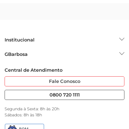
Institucional
Sobre o GBarbosa
GBarbosa
Grupo Cencosud
Trabalhe Conosco
Cartão GBarbosa
Central de Atendimento
Sobre Privacidade
Garantia Estendida
Portal do Fornecedo
Código de Ética
Fale Conosco
Nossas Lojas
Serviços
Cencosud Media
Blog GBarbosa
0800 720 1111
Black Friday
Encarte do Dia
Segunda à Sexta: 8h às 20h
Sábados: 8h às 18h