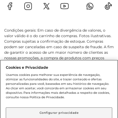
Condições gerais: Em caso de divergência de valores, o
valor válido é o do carrinho de compras. Fotos ilustrativas.
Compras sujeitas a confirmação de estoque. Compras
podem ser canceladas em caso de suspeita de fraude. A fim
de garantir o acesso de um maior número de clientes as
nossas promoções, a compra de produtos com preços
promocionais poderá ter sua quantidade limitada por
Cookies e Privacidade
cliente. Os preços, ofertas e condições são exclusivos para
o e-commerce e válidos durante o dia de hoje, podendo
Usamos cookies para melhorar sua experiência de navegação,
otimizar as funcionalidades do site, e trazer conteúdo e ofertas
sofrer alterações sem prévia notificação. Proibida a venda
personalizadas para você, baseadas em seu histórico de navegação.
de bebidas alcoólicas para menores de 18 anos, conforme
Ao clicar em aceitar, você concorda em armazenar cookies em seu
Lei n.º 8069/90, art. 81, inciso II (Estatuto da Criança e do
dispositivo. Para informações mais detalhadas a respeito de cookies,
Adolescente). Preços e condições exclusivos para o
consulte nossa Política de Privacidade.
www.gbarbosa.com.br
, podendo sofrer alterações sem
aviso prévio. O valor mínimo para as compras on-line é de
R$ 80,00.
Configurar privacidade