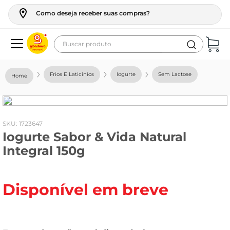
Como deseja receber suas compras?
Buscar produto
Termos mais buscados
Frios E Laticínios
Iogurte
Sem Lactose
geladeira
maquina lavar
fogao
:
1723647
Iogurte Sabor & Vida Natural
café
Integral 150g
cerveja
frango
Disponível em breve
vinho
leite
tv