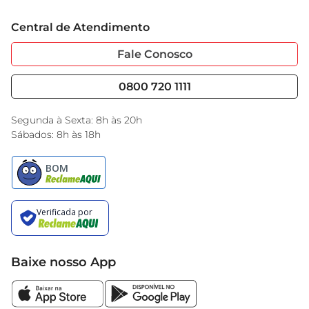
combinação perfeita de sabor e nutrição que o 
Trabalhe Conosco
Cartão GBarbosa
IOG SABOR  VIDA NATURAL INTEG oferece
Central de Atendimento
Sobre Privacidade
Garantia Estendida
Portal do Fornecedo
Código de Ética
Fale Conosco
Nossas Lojas
Serviços
Cencosud Media
Blog GBarbosa
0800 720 1111
Black Friday
Encarte do Dia
Segunda à Sexta: 8h às 20h
Sábados: 8h às 18h
Baixe nosso App