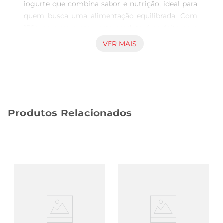
iogurte que combina sabor e nutrição, ideal para 
quem busca uma alimentação equilibrada. Com 
150g de puro prazer, este produto é perfeito para 
ser consumido em qualquer momento do dia, 
VER MAIS
seja no café da manhã, lanche da tarde ou como 
sobremesa. Sua textura cremosa e sabor suave 
tornam cada colherada uma experiência deliciosa 
e saudável.

Benefícios nutricionais  

Produtos Relacionados
Este iogurte é uma fonte rica de probióticos, que 
favorecem a saúde intestinal e contribuem para o 
fortalecimento do sistema imunológico. Além 
disso, é uma opção com baixo teor de gordura, 
permitindo que você desfrute de um lanche 
saboroso sem comprometer sua dieta. A 
presença denutrientes essenciais, como cálcio e 
proteínas, torna o IOG SABOR  VIDA NATURAL 
INTEG uma escolha inteligente para quem deseja 
manter uma alimentação equilibrada.
