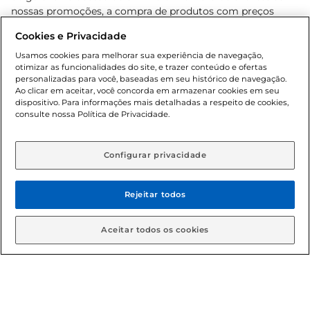
nossas promoções, a compra de produtos com preços
promocionais poderá ter sua quantidade limitada por
Cookies e Privacidade
cliente. Os preços, ofertas e condições são exclusivos para
o e-commerce e válidos durante o dia de hoje, podendo
Usamos cookies para melhorar sua experiência de navegação,
otimizar as funcionalidades do site, e trazer conteúdo e ofertas
sofrer alterações sem prévia notificação. Proibida a venda
personalizadas para você, baseadas em seu histórico de navegação.
de bebidas alcoólicas para menores de 18 anos, conforme
Ao clicar em aceitar, você concorda em armazenar cookies em seu
Lei n.º 8069/90, art. 81, inciso II (Estatuto da Criança e do
dispositivo. Para informações mais detalhadas a respeito de cookies,
Adolescente). Preços e condições exclusivos para o
consulte nossa Política de Privacidade.
www.gbarbosa.com.br
, podendo sofrer alterações sem
aviso prévio. O valor mínimo para as compras on-line é de
R$ 80,00.
Configurar privacidade
Rejeitar todos
© 2026 Copyright. Todos os direitos
reservados Gbarbosa.
Aceitar todos os cookies
Cencosud Brasil Comercial SA.CNPJ sob n° 39.346.861/0350-38 .
Sediada na Av. das Nações Unidas, 12.995, 21º andar, CEP: