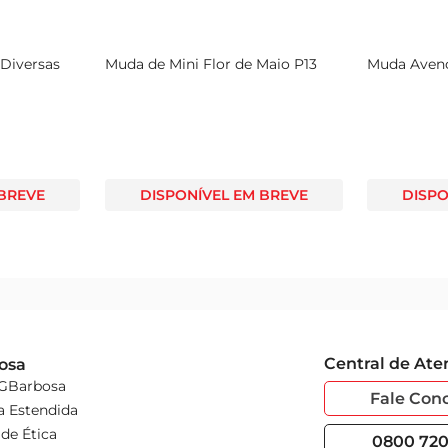
, ideal para pequenos espaços. Com um crescimento controlado,
 Diversas
Muda de Mini Flor de Maio P13
Muda Aven
equada. A planta apresenta folhas verdes escuras e flores em d
 BREVE
DISPONÍVEL EM BREVE
DISPO
Central de At
osa
 GBarbosa
Fale Con
a Estendida
de Ética
0800 720 