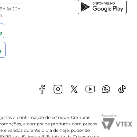
 8h às 20h
h
sujeitas a confirmação de estoque. Compras
s promoções, a compra de produtos com preços
e e válidos durante o dia de hoje, podendo
90, art. 81, inciso II (Estatuto da Criança e do