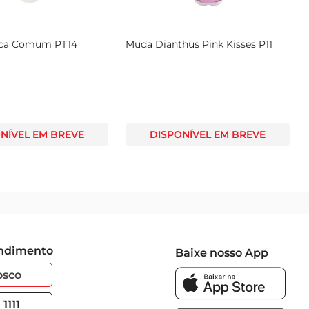
 ela se adapta facilmente a diferentes ambientes, seja 
ca Comum PT14
Muda Dianthus Pink Kisses P11
iversas tonalidades, proporcionando um espetáculo visual 
NÍVEL EM BREVE
DISPONÍVEL EM BREVE
endimento
Baixe nosso App
osco
1111