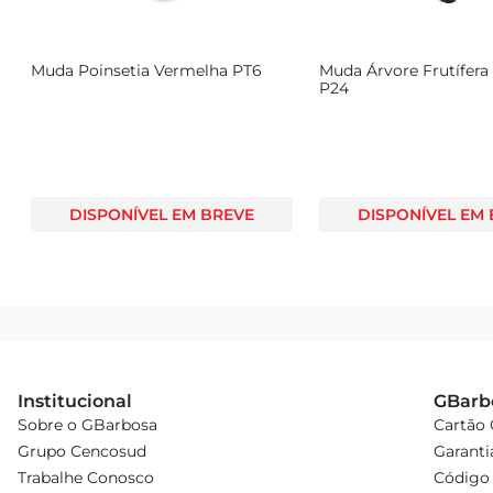
Especificações e características  

A muda de crisântemo bola P20 possui um porte compacto
6
Muda Poinsetia Vermelha PT6
Muda Árvore Frutífera
em áreas externas ou internas, desde que receba a luz ad
P24
que encanta a todos.
DISPONÍVEL EM BREVE
DISPONÍVEL EM
Institucional
GBarb
Sobre o GBarbosa
Cartão
Grupo Cencosud
Garanti
Trabalhe Conosco
Código 