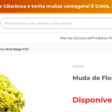
e GBarbosa e tenha muitas vantagens! É Grátis, 
Pesquise aqui por produto e/ou marca...
Termos mais buscados
Marcas Exclusivas
Produtos Pe
geladeira
emo Bola Belga P20
maquina lavar
fogao
1192528
café
Muda de Flo
cerveja
frango
leite
Disponíve
vinho
leite pó