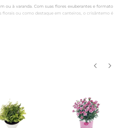
m ou à varanda. Com suas flores exuberantes e formato 
s florais ou como destaque em canteiros, o crisântemo é 
 cultivo. Prefira um local com boa iluminação, pois a 
 que a planta tenha tudo o que precisa para florescer. A 
, dependendo das condições climáticas. Para manter a 
 Além disso, a adição de fertilizantes específicos para 
tilizada em vasos, jardineiras ou diretamente no solo, 
presentear, trazendo um toque especial e colorido para 