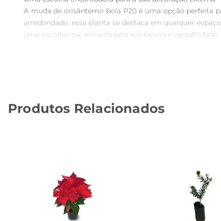
A muda de crisântemo bola P20 é uma opção perfeita pa
arredondado, essa planta se destaca em qualquer espaço,
uma escolha que encanta pela sua beleza e versatilidade.

Cultivo e cuidados essenciais  

Para garantir que sua muda de crisântemo cresça saudá
planta se desenvolve melhor sob luz solar direta. O solo
rega deve ser feita de forma moderada, evitando o encha
Produtos Relacionados
Florescimento e manutenção  

O crisântemo bola P20 é conhecido por seu florescime
planta sempre bonita, é recomendável realizar a poda da
flores pode ajudar a potencializar a floração e a saúde da p
Versatilidade na decoração  

Esta muda é perfeita para diversos estilos de jardinag
permitindo que você crie composições únicas e personal
qualquer ocasião.
