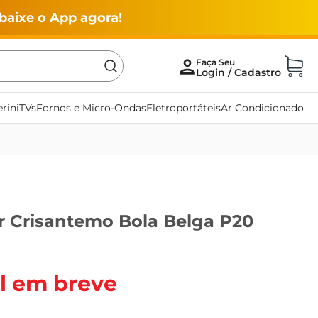
baixe o App agora!
rini
TVs
Fornos e Micro-Ondas
Eletroportáteis
Ar Condicionado
r Crisantemo Bola Belga P20
l em breve