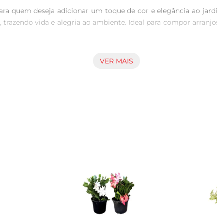
ra quem deseja adicionar um toque de cor e elegância ao jardi
 trazendo vida e alegria ao ambiente. Ideal para compor arranjo
VER MAIS
vel e vibrante, é importante seguir algumas recomendações de
 deve ser bem drenado e enriquecido com nutrientes, garantindo
rcamento, que pode prejudicar o desenvolvimento das raízes.

nto abundante, que pode ocorrer em diferentes épocas do ano
s flores murchas, estimulando o surgimento de novas brotações.
lanta.

em, desde os mais clássicos até os mais modernos. Pode ser u
izadas. Além disso, o crisântemo é uma excelente opção para 