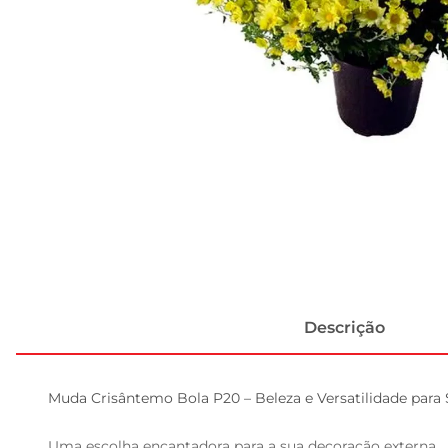
Descrição
Muda Crisântemo Bola P20 – Beleza e Versatilidade para 
Uma escolha encantadora para a sua decoração externa  
