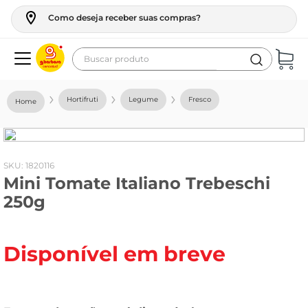
Como deseja receber suas compras?
Buscar produto
Termos mais buscados
Hortifruti
Legume
Fresco
geladeira
maquina lavar
fogao
:
1820116
Mini Tomate Italiano Trebeschi
café
250g
cerveja
frango
Disponível em breve
vinho
leite
tv