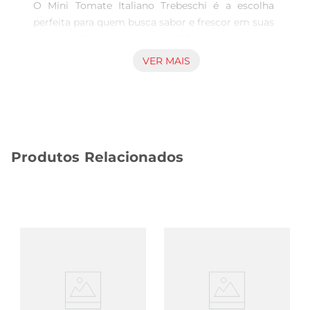
O Mini Tomate Italiano Trebeschi é a escolha 
perfeita para quem busca sabor e frescor em suas 
refeições. Com um peso de 250g, esses tomates 
são cultivados com cuidado, garantindo uma 
VER MAIS
colheita que preserva suas características 
naturais. Seu sabor adocicado e textura suculenta 
fazem deles um ingrediente versátil, ideal para 
saladas, molhos ou como acompanhamento em 
diversos pratos.

Produtos Relacionados
Versatilidade na Cozinha  

Esses mini tomates são perfeitos para dar um 
toque especial em suas receitas. Seja em uma 
salada colorida, em um prato de massa ou até 
mesmo como um lanche saudável, eles se 
destacam pela sua praticidade e sabor. Além 
disso, podem ser utilizados em preparações 
quentes, como assados ou grelhados, realçando o 
gosto dos alimentos e proporcionando uma 