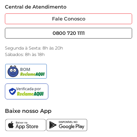
Experimente combiná-los com queijos, ervas 
Trabalhe Conosco
Cartão GBarbosa
Central de Atendimento
frescas e azeite de oliva para criar uma entrada 
Sobre Privacidade
Garantia Estendida
deliciosa e saudável.
Portal do Fornecedo
Código de Ética
Fale Conosco
Nossas Lojas
Serviços
Cencosud Media
Blog GBarbosa
0800 720 1111
Black Friday
Encarte do Dia
Segunda à Sexta: 8h às 20h
Sábados: 8h às 18h
Baixe nosso App