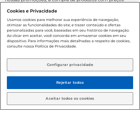
promocionais poderá ter sua quantidade limitada por
Cookies e Privacidade
cliente. Os preços, ofertas e condições são exclusivos para
o e-commerce e válidos durante o dia de hoje, podendo
Usamos cookies para melhorar sua experiência de navegação,
otimizar as funcionalidades do site, e trazer conteúdo e ofertas
sofrer alterações sem prévia notificação. Proibida a venda
personalizadas para você, baseadas em seu histórico de navegação.
de bebidas alcoólicas para menores de 18 anos, conforme
Ao clicar em aceitar, você concorda em armazenar cookies em seu
Lei n.º 8069/90, art. 81, inciso II (Estatuto da Criança e do
dispositivo. Para informações mais detalhadas a respeito de cookies,
Adolescente). Preços e condições exclusivos para o
consulte nossa Política de Privacidade.
www.gbarbosa.com.br
, podendo sofrer alterações sem
aviso prévio. O valor mínimo para as compras on-line é de
R$ 80,00.
Configurar privacidade
Rejeitar todos
© 2026 Copyright. Todos os direitos
reservados Gbarbosa.
Aceitar todos os cookies
Cencosud Brasil Comercial SA.CNPJ sob n° 39.346.861/0350-38 .
Sediada na Av. das Nações Unidas, 12.995, 21º andar, CEP:
04.578-000, Bairro Brooklin Paulista, na cidade de São Paulo -