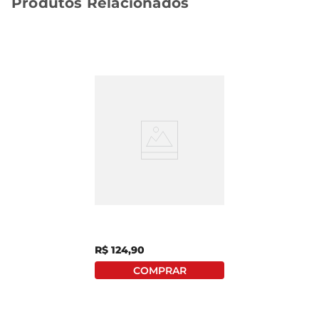
Produtos Relacionados
Lombo De Bacalhau
Saithe Bacalanor Sem
Pele Congelado 800g
R$
124
,
90