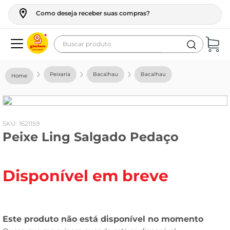
Como deseja receber suas compras?
Buscar produto
Termos mais buscados
Peixaria
Bacalhau
Bacalhau
geladeira
maquina lavar
fogao
:
1621159
Peixe Ling Salgado Pedaço
café
cerveja
Disponível em breve
frango
vinho
leite
tv