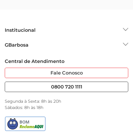
Institucional
Sobre o GBarbosa
GBarbosa
Grupo Cencosud
Trabalhe Conosco
Cartão GBarbosa
Central de Atendimento
Sobre Privacidade
Garantia Estendida
Portal do Fornecedo
Código de Ética
Fale Conosco
Nossas Lojas
Serviços
Cencosud Media
Blog GBarbosa
0800 720 1111
Black Friday
Encarte do Dia
Segunda à Sexta: 8h às 20h
Sábados: 8h às 18h