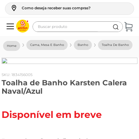
Como deseja receber suas compras?
Buscar produto
Termos mais buscados
Cama, Mesa E Banho
Banho
Toalha De Banho
geladeira
maquina lavar
fogao
:
1834156005
Toalha de Banho Karsten Calera
café
Naval/Azul
cerveja
frango
Disponível em breve
leite
vinho
leite pó