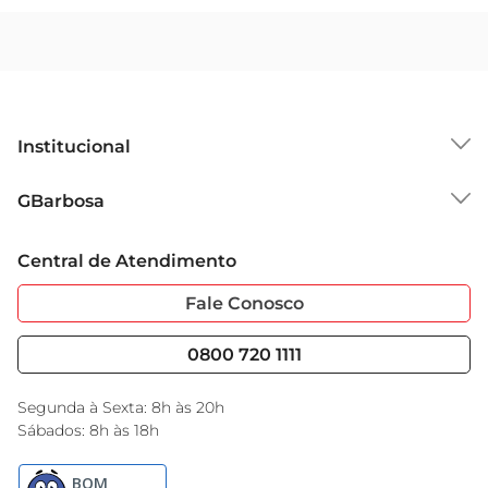
Institucional
Sobre o GBarbosa
GBarbosa
Grupo Cencosud
Trabalhe Conosco
Cartão GBarbosa
Central de Atendimento
Sobre Privacidade
Garantia Estendida
Portal do Fornecedo
Código de Ética
Fale Conosco
Nossas Lojas
Serviços
Cencosud Media
Blog GBarbosa
0800 720 1111
Black Friday
Encarte do Dia
Segunda à Sexta: 8h às 20h
Sábados: 8h às 18h