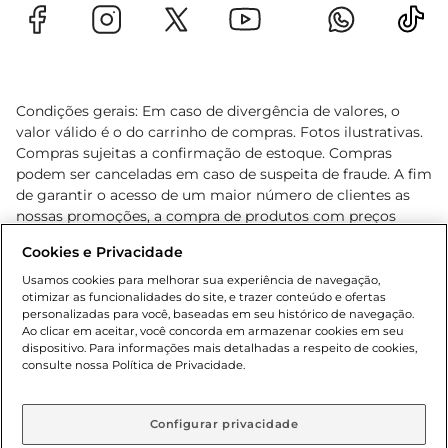
Condições gerais: Em caso de divergência de valores, o
valor válido é o do carrinho de compras. Fotos ilustrativas.
Compras sujeitas a confirmação de estoque. Compras
podem ser canceladas em caso de suspeita de fraude. A fim
de garantir o acesso de um maior número de clientes as
nossas promoções, a compra de produtos com preços
promocionais poderá ter sua quantidade limitada por
Cookies e Privacidade
cliente. Os preços, ofertas e condições são exclusivos para
o e-commerce e válidos durante o dia de hoje, podendo
Usamos cookies para melhorar sua experiência de navegação,
otimizar as funcionalidades do site, e trazer conteúdo e ofertas
sofrer alterações sem prévia notificação. Proibida a venda
personalizadas para você, baseadas em seu histórico de navegação.
de bebidas alcoólicas para menores de 18 anos, conforme
Ao clicar em aceitar, você concorda em armazenar cookies em seu
Lei n.º 8069/90, art. 81, inciso II (Estatuto da Criança e do
dispositivo. Para informações mais detalhadas a respeito de cookies,
Adolescente). Preços e condições exclusivos para o
consulte nossa Política de Privacidade.
www.gbarbosa.com.br
, podendo sofrer alterações sem
aviso prévio. O valor mínimo para as compras on-line é de
R$ 80,00.
Configurar privacidade