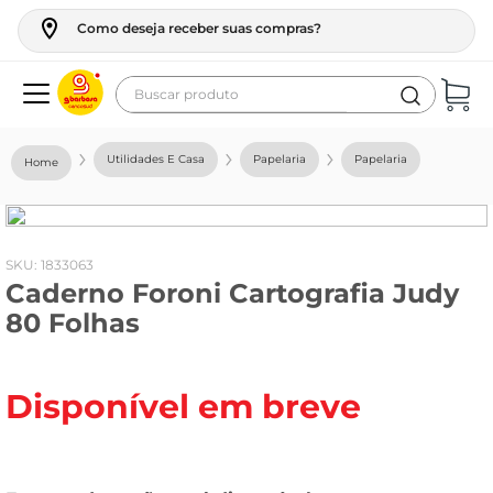
Como deseja receber suas compras?
Buscar produto
Termos mais buscados
Utilidades E Casa
Papelaria
Papelaria
geladeira
maquina lavar
fogao
:
1833063
Caderno Foroni Cartografia Judy
café
80 Folhas
cerveja
frango
Disponível em breve
vinho
leite
tv