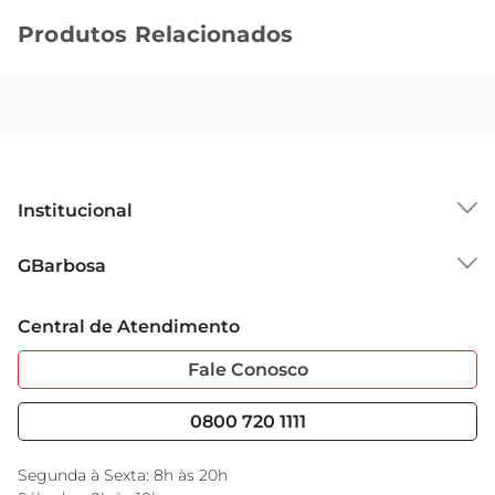
Produtos Relacionados
Institucional
Sobre o GBarbosa
GBarbosa
Grupo Cencosud
Trabalhe Conosco
Cartão GBarbosa
Central de Atendimento
Sobre Privacidade
Garantia Estendida
Portal do Fornecedo
Código de Ética
Fale Conosco
Nossas Lojas
Serviços
Cencosud Media
Blog GBarbosa
0800 720 1111
Black Friday
Encarte do Dia
Segunda à Sexta: 8h às 20h