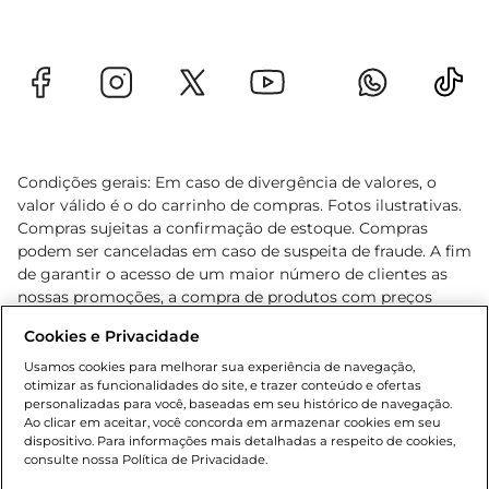
Condições gerais: Em caso de divergência de valores, o
valor válido é o do carrinho de compras. Fotos ilustrativas.
Compras sujeitas a confirmação de estoque. Compras
podem ser canceladas em caso de suspeita de fraude. A fim
de garantir o acesso de um maior número de clientes as
nossas promoções, a compra de produtos com preços
promocionais poderá ter sua quantidade limitada por
Cookies e Privacidade
cliente. Os preços, ofertas e condições são exclusivos para
o e-commerce e válidos durante o dia de hoje, podendo
Usamos cookies para melhorar sua experiência de navegação,
otimizar as funcionalidades do site, e trazer conteúdo e ofertas
sofrer alterações sem prévia notificação. Proibida a venda
personalizadas para você, baseadas em seu histórico de navegação.
de bebidas alcoólicas para menores de 18 anos, conforme
Ao clicar em aceitar, você concorda em armazenar cookies em seu
Lei n.º 8069/90, art. 81, inciso II (Estatuto da Criança e do
dispositivo. Para informações mais detalhadas a respeito de cookies,
Adolescente). Preços e condições exclusivos para o
consulte nossa Política de Privacidade.
www.gbarbosa.com.br
, podendo sofrer alterações sem