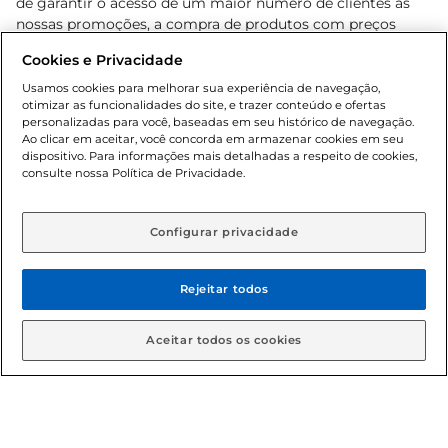
de garantir o acesso de um maior número de clientes as
nossas promoções, a compra de produtos com preços
promocionais poderá ter sua quantidade limitada por
Cookies e Privacidade
cliente. Os preços, ofertas e condições são exclusivos para
o e-commerce e válidos durante o dia de hoje, podendo
Usamos cookies para melhorar sua experiência de navegação,
otimizar as funcionalidades do site, e trazer conteúdo e ofertas
sofrer alterações sem prévia notificação. Proibida a venda
personalizadas para você, baseadas em seu histórico de navegação.
de bebidas alcoólicas para menores de 18 anos, conforme
Ao clicar em aceitar, você concorda em armazenar cookies em seu
Lei n.º 8069/90, art. 81, inciso II (Estatuto da Criança e do
dispositivo. Para informações mais detalhadas a respeito de cookies,
Adolescente). Preços e condições exclusivos para o
consulte nossa Política de Privacidade.
www.gbarbosa.com.br
, podendo sofrer alterações sem
aviso prévio. O valor mínimo para as compras on-line é de
R$ 80,00.
Configurar privacidade
Rejeitar todos
© 2026 Copyright. Todos os direitos
reservados Gbarbosa.
Aceitar todos os cookies
Cencosud Brasil Comercial SA.CNPJ sob n° 39.346.861/0350-38 .
Sediada na Av. das Nações Unidas, 12.995, 21º andar, CEP: