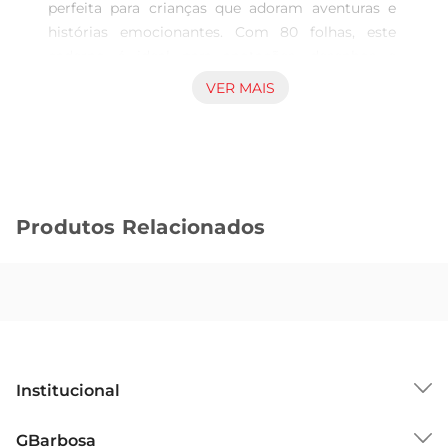
perfeita para crianças que adoram aventuras e 
histórias emocionantes. Com 80 folhas, este 
caderno é ideal para anotações, desenhos e 
atividades escolares, permitindo que os pequenos 
VER MAIS
soltem a imaginação enquanto se divertem com 
seus personagens favoritos da Patrulha Canina.

Design encantador e funcionalidade  

Com uma capa vibrante e colorida, o cadernotraz 
ilustrações dos adoráveis filhotes da Patrulha 
Produtos Relacionados
Canina, tornando o aprendizado mais divertido e 
atraente. As folhas são pautadas, proporcionando 
um espaço organizado para escrever e desenhar, 
o que ajuda a desenvolver a caligrafia e a 
criatividade das crianças. Além disso, o formato 
prático facilita o transporte, permitindo que o 
caderno acompanhe os pequenos em todas as 
Institucional
suas aventuras, seja na escola ou em casa.

Qualidade e durabilidade  

Sobre o GBarbosa
GBarbosa
Produzido com materiais de alta qualidade, o 