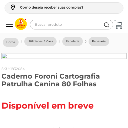
Como deseja receber suas compras?
Buscar produto
Termos mais buscados
Utilidades E Casa
Papelaria
Papelaria
geladeira
maquina lavar
fogao
:
1832084
Caderno Foroni Cartografia
café
Patrulha Canina 80 Folhas
cerveja
frango
Disponível em breve
leite
vinho
leite pó