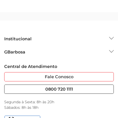
Institucional
Sobre o GBarbosa
GBarbosa
Grupo Cencosud
Trabalhe Conosco
Cartão GBarbosa
Central de Atendimento
Sobre Privacidade
Garantia Estendida
Portal do Fornecedo
Código de Ética
Fale Conosco
Nossas Lojas
Serviços
Cencosud Media
Blog GBarbosa
0800 720 1111
Black Friday
Encarte do Dia
Segunda à Sexta: 8h às 20h
Sábados: 8h às 18h