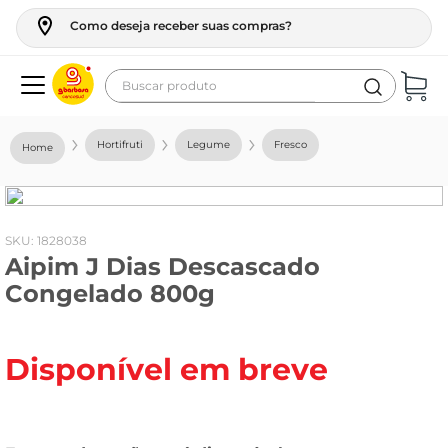
Como deseja receber suas compras?
Buscar produto
Termos mais buscados
Hortifruti
Legume
Fresco
geladeira
maquina lavar
fogao
:
1828038
Aipim J Dias Descascado
café
Congelado 800g
cerveja
frango
Disponível em breve
leite
vinho
leite pó