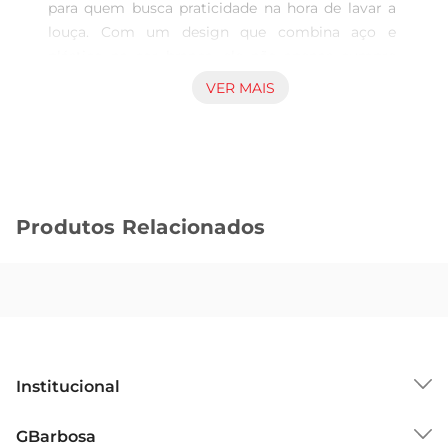
para quem busca praticidade na hora de lavar a 
louça. Com um design que combina aço e 
plástico na cor branca, ele não apenas cumpre 
sua função de escorrer pratos, mas também 
VER MAIS
agrega um toque de estilo à sua cozinha. Seu 
formato otimizado permite acomodar pratos de 
diferentes tamanhos, garantindo que a água 
escorra de maneira eficiente, mantendo sua 
bancada sempre organizada e livre de excessos.

Produtos Relacionados
Materiais de qualidade e durabilidade  

Fabricado com materiais de alta qualidade, o 
escorredor é resistente e fácil de limpar. O uso de 
aço proporciona robustez, enquanto o plástico 
garante leveza e praticidade. Essa combinação 
resulta em um produto que não só é funcional, 
mas também durável, suportando o uso diário 
Institucional
sem comprometer suaaparência. Além disso, a 
cor branca é versátil e se adapta a qualquer 
Sobre o GBarbosa
GBarbosa
decoração, tornandose um item indispensável na 