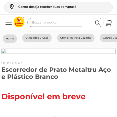
Como deseja receber suas compras?
Buscar produto
Termos mais buscados
Utilidades E Casa
Utensílios Para Cozinha
Outros Ute
geladeira
maquina lavar
fogao
:
1834823
Escorredor de Prato Metaltru Aço
café
e Plástico Branco
cerveja
frango
Disponível em breve
leite
vinho
celular