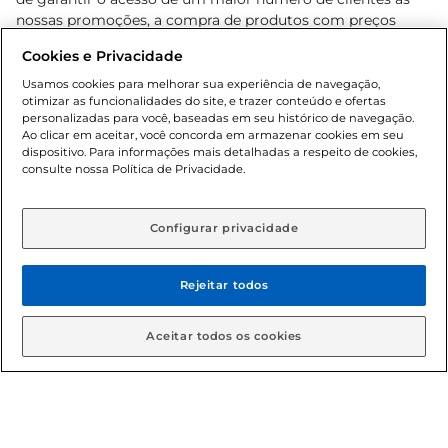
nossas promoções, a compra de produtos com preços
promocionais poderá ter sua quantidade limitada por
Cookies e Privacidade
cliente. Os preços, ofertas e condições são exclusivos para
o e-commerce e válidos durante o dia de hoje, podendo
Usamos cookies para melhorar sua experiência de navegação,
otimizar as funcionalidades do site, e trazer conteúdo e ofertas
sofrer alterações sem prévia notificação. Proibida a venda
personalizadas para você, baseadas em seu histórico de navegação.
de bebidas alcoólicas para menores de 18 anos, conforme
Ao clicar em aceitar, você concorda em armazenar cookies em seu
Lei n.º 8069/90, art. 81, inciso II (Estatuto da Criança e do
dispositivo. Para informações mais detalhadas a respeito de cookies,
Adolescente). Preços e condições exclusivos para o
consulte nossa Política de Privacidade.
www.gbarbosa.com.br
, podendo sofrer alterações sem
aviso prévio. O valor mínimo para as compras on-line é de
R$ 80,00.
Configurar privacidade
Rejeitar todos
© 2026 Copyright. Todos os direitos
reservados Gbarbosa.
Aceitar todos os cookies
Cencosud Brasil Comercial SA.CNPJ sob n° 39.346.861/0350-38 .
Sediada na Av. das Nações Unidas, 12.995, 21º andar, CEP: