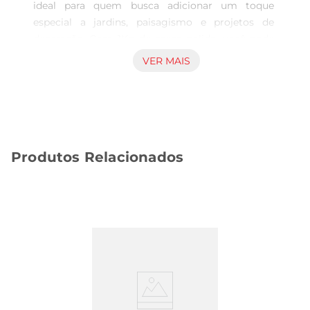
ideal para quem busca adicionar um toque 
especial a jardins, paisagismo e projetos de 
decoração. Com 1Kg de casca polida, você pode 
criar ambientes aconchegantes e harmoniosos, 
VER MAIS
aproveitando a beleza natural desse material. Sua 
coloração e textura únicas trazem um novo ar aos 
espaços, tornandoos mais agradáveis e 
convidativos.

Qualidade e Sustentabilidade  

Produtos Relacionados
Produzida a partir de pinus, a casca é um produto 
sustentável que contribui para a preservação do 
meio ambiente. A Tramontina é reconhecida pela 
qualidade de seus produtos, e essa casca não é 
exceção. Com um processo de polimento 
cuidadoso, ela mantém suas 
característicasnaturais, garantindo durabilidade e 
resistência. É uma escolha consciente para quem 
valoriza a sustentabilidade em seus projetos.

Aplicações Diversificadas  
