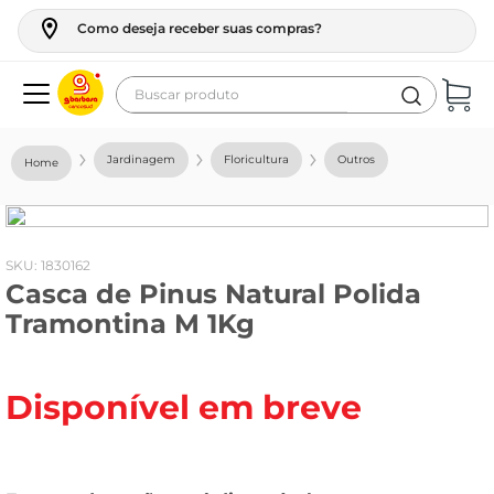
Como deseja receber suas compras?
Buscar produto
Termos mais buscados
Jardinagem
Floricultura
Outros
geladeira
maquina lavar
fogao
:
1830162
Casca de Pinus Natural Polida
café
Tramontina M 1Kg
cerveja
frango
Disponível em breve
leite
vinho
leite pó