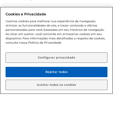
Dúvidas frequentes (FAQ)
Cookies e Privacidade
Política de troca e devolução
Usamos cookies para melhorar sua experiência de navegação,
otimizar as funcionalidades do site, e trazer conteúdo e ofertas
Política de entrega
personalizadas para você, baseadas em seu histórico de navegação.
Ao clicar em aceitar, você concorda em armazenar cookies em seu
dispositivo. Para informações mais detalhadas a respeito de cookies,
consulte nossa Política de Privacidade.
Configurar privacidade
Rejeitar todos
Condições gerais: Em caso de divergência de valores, o
valor válido é o do carrinho de compras. Fotos ilustrativas.
Aceitar todos os cookies
Compras sujeitas a confirmação de estoque. Compras
podem ser canceladas em caso de suspeita de fraude. A fim
de garantir o acesso de um maior número de clientes as
nossas promoções, a compra de produtos com preços
promocionais poderá ter sua quantidade limitada por