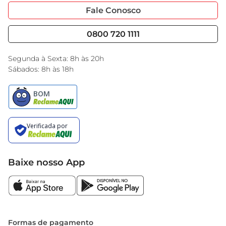
 Material: Casca dePinus polida  

Portal do Fornecedo
Código de Ética
Fale Conosco
 Uso: Paisagismo, decoração, cobertura de solo
Nossas Lojas
Serviços
Cencosud Media
Blog GBarbosa
0800 720 1111
Black Friday
Encarte do Dia
Segunda à Sexta: 8h às 20h
Sábados: 8h às 18h
Baixe nosso App
Formas de pagamento