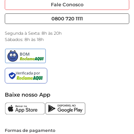
Portal do Fornecedo
Código de Ética
Fale Conosco
 Peso: 800 g  

Nossas Lojas
Serviços
A Jarra Nadir Tango VD 1.5L é mais do que um 
Cencosud Media
Blog GBarbosa
0800 720 1111
simples utensílio de cozinha
Black Friday
Encarte do Dia
Segunda à Sexta: 8h às 20h
Sábados: 8h às 18h
Baixe nosso App
Formas de pagamento