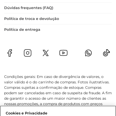
Dúvidas frequentes (FAQ)
Política de troca e devolução
Política de entrega
Condições gerais: Em caso de divergência de valores, o
valor válido é o do carrinho de compras. Fotos ilustrativas.
Compras sujeitas a confirmação de estoque. Compras
podem ser canceladas em caso de suspeita de fraude. A fim
de garantir o acesso de um maior número de clientes as
nossas promoções, a compra de produtos com preços
promocionais poderá ter sua quantidade limitada por
Cookies e Privacidade
cliente. Os preços, ofertas e condições são exclusivos para