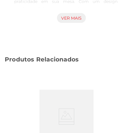
praticidade em sua mesa. Com um design 
moderno e linhas suaves, esta jarra traz um toque 
de sofisticação para qualquer ocasião, seja em 
VER MAIS
um almoço em família ou em uma reunião com 
amigos. Sua capacidade de 1.5 litros é ideal para 
servir água, sucos ou outras bebidas, garantindo 
que todos sejam bem atendidos.

Material de Qualidade  

Produtos Relacionados
Produzida em vidro de alta qualidade, a jarra 
Nadir Tango VD é resistente e proporciona uma 
apresentação impecável. O material permiteque 
as bebidas sejam vistas de forma clara, 
destacando suas cores e texturas. Além disso, o 
vidro é fácil de limpar, podendo ser lavado à mão 
ou em máquina de lavar louças, o que facilita a 
manutenção do produto no dia a dia.

Conforto e Praticidade no Uso  

A jarra conta com um bico projetado para 
facilitar o servir, evitando derramamentos e 