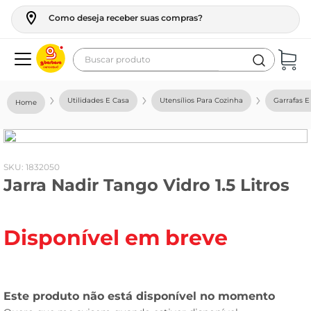
Como deseja receber suas compras?
Buscar produto
Termos mais buscados
Utilidades E Casa
Utensílios Para Cozinha
Garrafas E
geladeira
maquina lavar
fogao
:
1832050
Jarra Nadir Tango Vidro 1.5 Litros
café
cerveja
Disponível em breve
frango
vinho
leite
tv