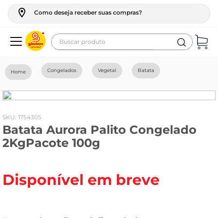
Como deseja receber suas compras?
Buscar produto
Termos mais buscados
Congelados
Vegetal
Batata
geladeira
maquina lavar
fogao
:
1754305
Batata Aurora Palito Congelado
café
2KgPacote 100g
cerveja
frango
Disponível em breve
vinho
leite
tv