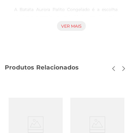
A Batata Aurora Palito Congelado é a escolha 
ideal para quem busca praticidade sem abrir mão 
do sabor. Com 2Kg de batatas cortadas em 
VER MAIS
palito, esse produto é perfeito para preparar 
deliciosas porções de batata frita, 
acompanhamentos para carnes ou até mesmo 
como ingrediente em receitas criativas. Sua 
textura crocante por fora e macia por dentro 
Produtos Relacionados
garante que cada mordida seja uma experiência 
saborosa.

Qualidade e Sabor Garantidos

Produzida a partir de batatas selecionadas, a 
Batata Aurora é congelada rapidamente após a 
colheita, preservando seu frescor e nutrientes. 
Isso significa que você pode desfrutar de um 
produto de alta qualidade, que mantém o sabor 