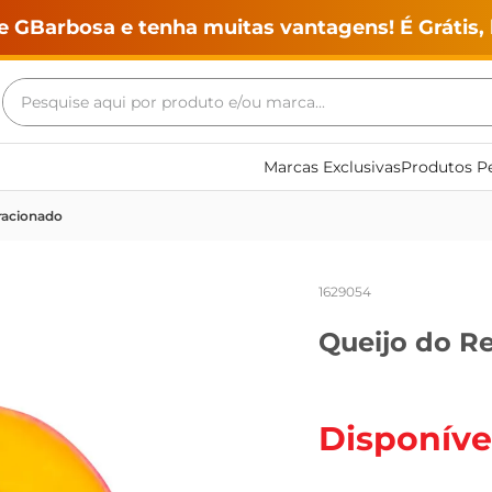
e GBarbosa e tenha muitas vantagens! É Grátis, 
Pesquise aqui por produto e/ou marca...
Termos mais buscados
Marcas Exclusivas
Produtos Pe
geladeira
Fracionado
maquina lavar
fogao
1629054
café
Queijo do R
cerveja
frango
leite
Disponíve
vinho
leite pó