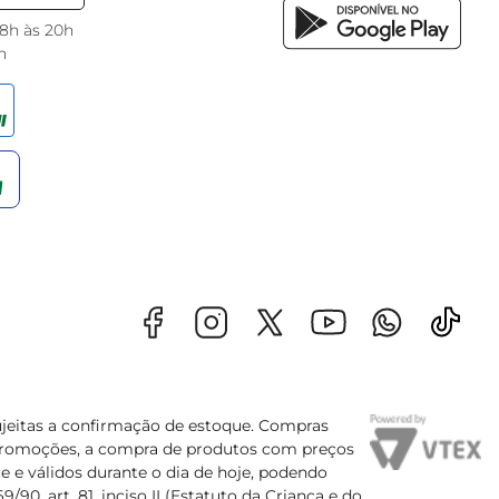
 8h às 20h
h
sujeitas a confirmação de estoque. Compras
s promoções, a compra de produtos com preços
e e válidos durante o dia de hoje, podendo
90, art. 81, inciso II (Estatuto da Criança e do