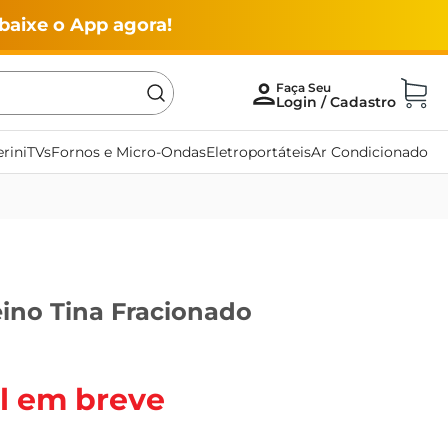
baixe o App agora!
rini
TVs
Fornos e Micro-Ondas
Eletroportáteis
Ar Condicionado
eino Tina Fracionado
l em breve