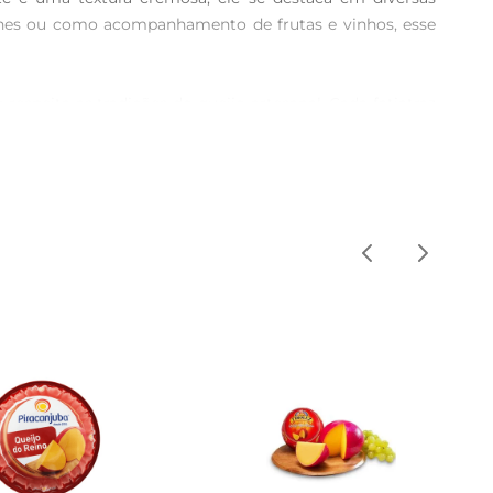
uíches ou como acompanhamento de frutas e vinhos, esse 
speita as tradições do queijo artesanal. Cada fatiatraz 
eflete o compromisso com a excelência e a tradição no 
sa, incorporálo em recheios ou até mesmo utilizálo em 
sencial na sua despensa.

a garantir a frescura e o sabor, recomendase armazenálo 
de.