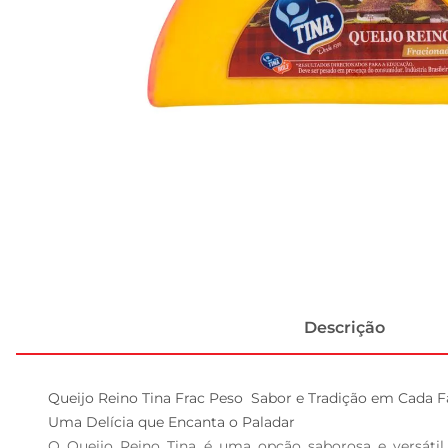
Descrição
Queijo Reino Tina Frac Peso  Sabor e Tradição em Cada Fa
Uma Delícia que Encanta o Paladar  

O Queijo Reino Tina é uma opção saborosa e versáti