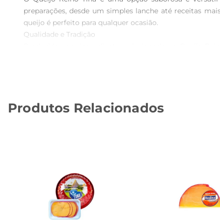
preparações, desde um simples lanche até receitas mais
queijo é perfeito para qualquer ocasião.

Qualidade e Tradição  

Produzido com ingredientes selecionados, o Queijo Reino
consigo a autenticidade e o sabor característico que 
mercado brasileiro.

Versatilidade na Cozinha  

Esse queijo é extremamente versátil e podeser utiliza
Produtos Relacionados
saladas para adicionar um toque especial. Sua capacidade
Especificações e Armazenamento  

O Queijo Reino Tina é oferecido em frações, permitindo 
em local refrigerado e consumilo dentro do prazo de vali