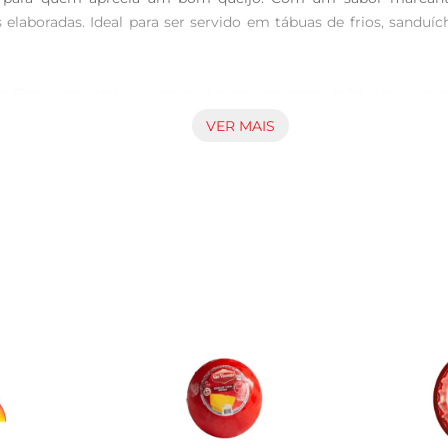
 elaboradas. Ideal para ser servido em tábuas de frios, sand
 Tina é resultado de um cuidadoso processo de fabricação que re
só um queijo de qualidade pode oferecer. É uma escolha que r
VER MAIS
do em diversas receitas. Experimente derretêlo sobre uma mas
 de harmonizar com diferentes ingredientes faz dele um item es
que você escolha a quantidade ideal para suas necessidades. Par
dade. Assim, você poderá desfrutar de todo o seu sabor e qualida