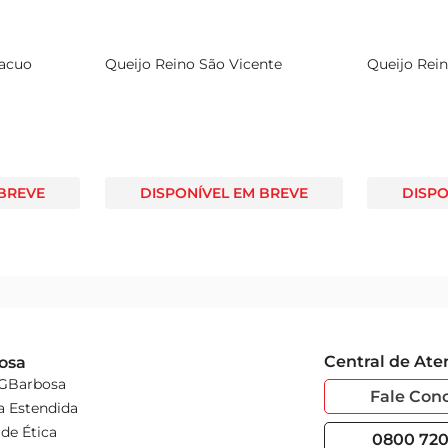
Vacuo
Queijo Reino São Vicente
Queijo Rein
 BREVE
DISPONÍVEL EM BREVE
DISPO
Central de At
osa
 GBarbosa
Fale Con
a Estendida
de Ética
0800 720 