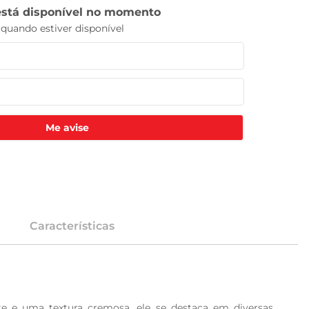
Me avise
Características
 e uma textura cremosa, ele se destaca em diversas 