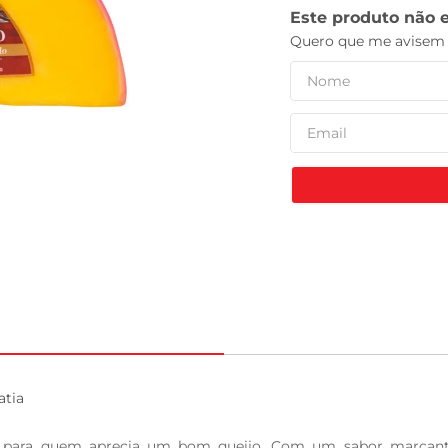
tv
tia

l para quem aprecia um bom queijo. Com um sabor marcante