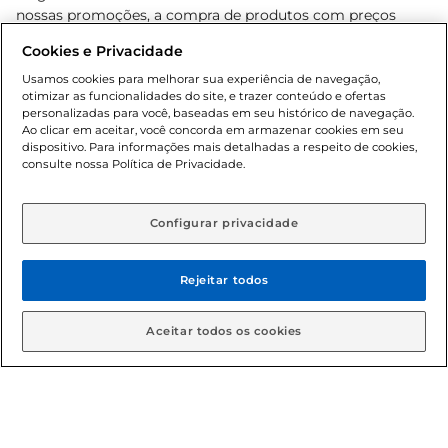
nossas promoções, a compra de produtos com preços
promocionais poderá ter sua quantidade limitada por
Cookies e Privacidade
cliente. Os preços, ofertas e condições são exclusivos para
o e-commerce e válidos durante o dia de hoje, podendo
Usamos cookies para melhorar sua experiência de navegação,
otimizar as funcionalidades do site, e trazer conteúdo e ofertas
sofrer alterações sem prévia notificação. Proibida a venda
personalizadas para você, baseadas em seu histórico de navegação.
de bebidas alcoólicas para menores de 18 anos, conforme
Ao clicar em aceitar, você concorda em armazenar cookies em seu
Lei n.º 8069/90, art. 81, inciso II (Estatuto da Criança e do
dispositivo. Para informações mais detalhadas a respeito de cookies,
Adolescente). Preços e condições exclusivos para o
consulte nossa Política de Privacidade.
www.gbarbosa.com.br
, podendo sofrer alterações sem
aviso prévio. O valor mínimo para as compras on-line é de
R$ 80,00.
Configurar privacidade
Rejeitar todos
© 2026 Copyright. Todos os direitos
reservados Gbarbosa.
Aceitar todos os cookies
Cencosud Brasil Comercial SA.CNPJ sob n° 39.346.861/0350-38 .
Sediada na Av. das Nações Unidas, 12.995, 21º andar, CEP: