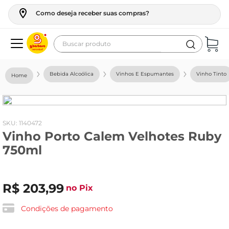
Como deseja receber suas compras?
Buscar produto
Termos mais buscados
Bebida Alcoólica
Vinhos E Espumantes
Vinho Tinto
geladeira
maquina lavar
fogao
:
1140472
Vinho Porto Calem Velhotes Ruby
café
750ml
cerveja
frango
R$
203
,
99
no Pix
leite
vinho
Condições de pagamento
leite pó