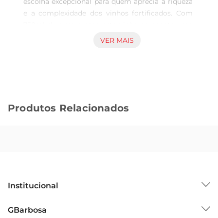
escolha excepcional para quem aprecia a riqueza 
e a complexidade dos vinhos fortificados. Com 
750ml de puro prazer, este vinho apresenta uma 
coloração rubi intensa, que já revela a sua 
VER MAIS
personalidade vibrante. Ideal para ser degustado 
em momentosespeciais ou para acompanhar 
uma boa conversa, ele traz um toque de 
sofisticação a qualquer ocasião.

Notas de degustação  

Produtos Relacionados
Ao degustar o Cálem Velhotes Ruby, você será 
envolvido por aromas frutados que remetem a 
frutas vermelhas maduras, como cerejas e 
framboesas. No paladar, a suavidade é equilibrada 
por uma leve doçura, proporcionando uma 
experiência gustativa rica e envolvente. O final 
épersistente, deixando uma sensação agradável 
Institucional
que convida a mais um gole.

Harmonização perfeita  

Sobre o GBarbosa
GBarbosa
Esse vinho é versátil e combina bem com uma 
Grupo Cencosud