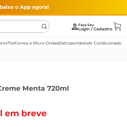
baixe o App agora!
rini
TVs
Fornos e Micro-Ondas
Eletroportáteis
Ar Condicionado
 Creme Menta 720ml
l em breve