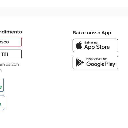
endimento
Baixe nosso App
osco
1111
 8h às 20h
h