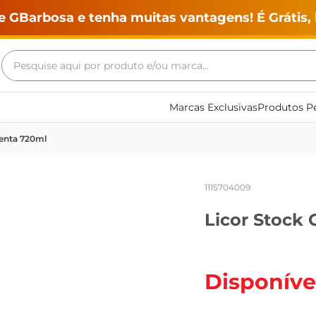
e GBarbosa e tenha muitas vantagens! É Grátis, 
Pesquise aqui por produto e/ou marca...
Termos mais buscados
Marcas Exclusivas
Produtos Pe
geladeira
enta 720ml
maquina lavar
fogao
1115704009
café
Licor Stock
cerveja
frango
leite
Disponíve
vinho
leite pó