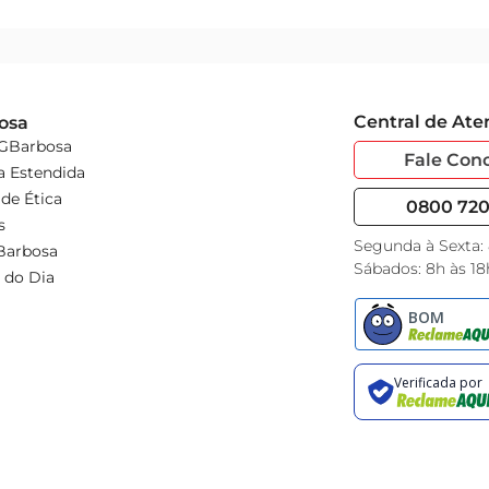
Central de At
osa
 GBarbosa
Fale Con
a Estendida
de Ética
0800 720 
s
Segunda à Sexta:
Barbosa
Sábados: 8h às 18
 do Dia