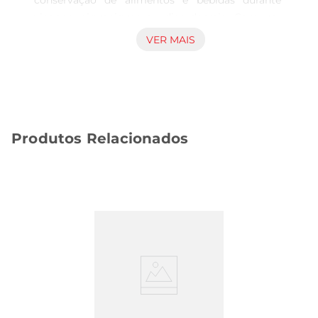
conservação de alimentos e bebidas durante 
viagens, piqueniques ou dias depraia. Com um 
design funcional e capacidade generosa, ela 
VER MAIS
permite armazenar uma quantidade significativa 
de itens, garantindo que você tenha tudo o que 
precisa à mão, mantendo a temperatura ideal por 
mais tempo.

Design e Materiais de Qualidade  

Produtos Relacionados
Fabricada em material resistente e de fácil 
limpeza, a caixa térmica apresenta uma cor azul 
vibrante que a torna atraente e fácil de identificar. 
Sua estrutura robusta é projetada para suportar o 
uso em diferentes ambientes, seja em um 
acampamento ou em um evento ao ar livre. 
Asalças laterais proporcionam um transporte 
confortável, facilitando o deslocamento mesmo 
quando a caixa está cheia.

Uso Versátil e Prático  

Esta caixa térmica é perfeita para diversas 