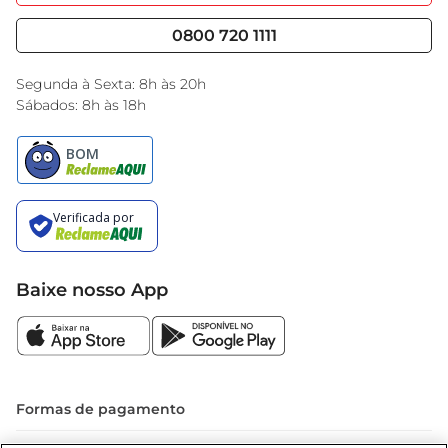
Nossas Lojas
Serviços
temperatura ideal
Cencosud Media
Blog GBarbosa
0800 720 1111
Black Friday
Encarte do Dia
Segunda à Sexta: 8h às 20h
Sábados: 8h às 18h
Baixe nosso App
Formas de pagamento