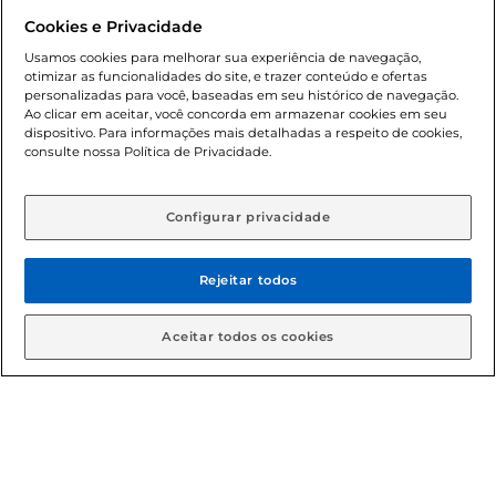
Dúvidas frequentes (FAQ)
Cookies e Privacidade
Política de troca e devolução
Usamos cookies para melhorar sua experiência de navegação,
otimizar as funcionalidades do site, e trazer conteúdo e ofertas
Política de entrega
personalizadas para você, baseadas em seu histórico de navegação.
Ao clicar em aceitar, você concorda em armazenar cookies em seu
dispositivo. Para informações mais detalhadas a respeito de cookies,
consulte nossa Política de Privacidade.
Configurar privacidade
Rejeitar todos
Condições gerais: Em caso de divergência de valores, o
valor válido é o do carrinho de compras. Fotos ilustrativas.
Aceitar todos os cookies
Compras sujeitas a confirmação de estoque. Compras
podem ser canceladas em caso de suspeita de fraude. A fim
de garantir o acesso de um maior número de clientes as
nossas promoções, a compra de produtos com preços
promocionais poderá ter sua quantidade limitada por
cliente. Os preços, ofertas e condições são exclusivos para
o e-commerce e válidos durante o dia de hoje, podendo