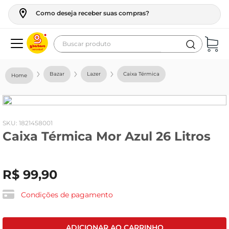
Como deseja receber suas compras?
Buscar produto
Termos mais buscados
Bazar
Lazer
Caixa Térmica
geladeira
maquina lavar
fogao
:
1821458001
Caixa Térmica Mor Azul 26 Litros
café
cerveja
R$
99
,
90
frango
leite
Condições de pagamento
vinho
leite pó
ADICIONAR AO CARRINHO