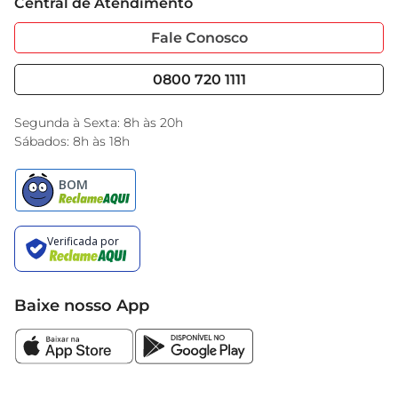
Central de Atendimento
Sobre Privacidade
Garantia Estendida
Portal do Fornecedo
Código de Ética
Fale Conosco
Nossas Lojas
Serviços
Cencosud Media
Blog GBarbosa
0800 720 1111
Black Friday
Encarte do Dia
Segunda à Sexta: 8h às 20h
Sábados: 8h às 18h
Baixe nosso App