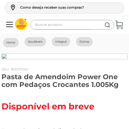
Como deseja receber suas compras?
Buscar produto
Termos mais buscados
Saudáveis
Integral
Outros
geladeira
maquina lavar
fogao
:
1833117001
Pasta de Amendoim Power One
café
com Pedaços Crocantes 1.005Kg
cerveja
frango
Disponível em breve
leite
vinho
celular