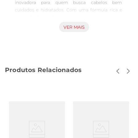
inovadora para quem busca cabelos bem 
cuidados e hidratados. Com uma fórmula rica e 
concentrada, esta pasta proporciona uma 
nutrição profunda, ideal para cabelos que 
VER MAIS
precisam de um tratamento especial. Com 1,005 
kg de produto, é perfeita parauso em casa ou em 
salões, garantindo resultados visíveis e 
duradouros.

Tecnologia Avançada para Resultados Eficazes  

Produtos Relacionados
Desenvolvida com tecnologia de ponta, a Pasta 
Amend Power1One combina ingredientes que 
promovem a revitalização dos fios. Sua 
composição é ideal para cabelos danificados, 
oferecendo uma recuperação intensa e ajudando 
a restaurar a vitalidade perdida. A pasta age de 
forma eficaz, proporcionando maciez e brilho, 
além de facilitar o desembaraço.

Fácil Aplicação e Uso  

A aplicação da Pasta Amend Power1Oneé simples 