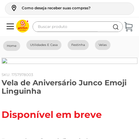
Como deseja receber suas compras?
Buscar produto
Termos mais buscados
Utilidades E Casa
Festinha
Velas
geladeira
maquina lavar
fogao
:
1757978003
Vela de Aniversário Junco Emoji
café
Linguinha
cerveja
frango
Disponível em breve
leite
vinho
leite pó