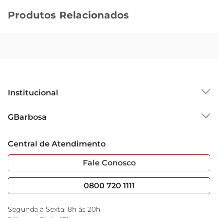
Produtos Relacionados
Institucional
Sobre o GBarbosa
GBarbosa
Grupo Cencosud
Trabalhe Conosco
Cartão GBarbosa
Central de Atendimento
Sobre Privacidade
Garantia Estendida
Portal do Fornecedo
Código de Ética
Fale Conosco
Nossas Lojas
Serviços
Cencosud Media
Blog GBarbosa
0800 720 1111
Black Friday
Encarte do Dia
Segunda à Sexta: 8h às 20h