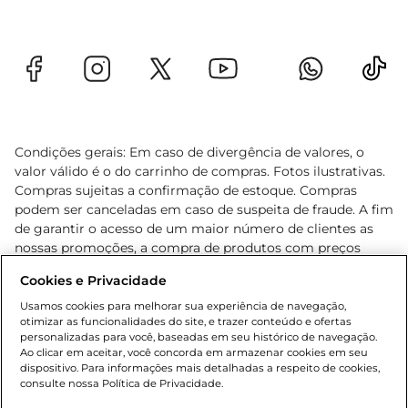
Condições gerais: Em caso de divergência de valores, o
valor válido é o do carrinho de compras. Fotos ilustrativas.
Compras sujeitas a confirmação de estoque. Compras
podem ser canceladas em caso de suspeita de fraude. A fim
de garantir o acesso de um maior número de clientes as
nossas promoções, a compra de produtos com preços
promocionais poderá ter sua quantidade limitada por
Cookies e Privacidade
cliente. Os preços, ofertas e condições são exclusivos para
o e-commerce e válidos durante o dia de hoje, podendo
Usamos cookies para melhorar sua experiência de navegação,
otimizar as funcionalidades do site, e trazer conteúdo e ofertas
sofrer alterações sem prévia notificação. Proibida a venda
personalizadas para você, baseadas em seu histórico de navegação.
de bebidas alcoólicas para menores de 18 anos, conforme
Ao clicar em aceitar, você concorda em armazenar cookies em seu
Lei n.º 8069/90, art. 81, inciso II (Estatuto da Criança e do
dispositivo. Para informações mais detalhadas a respeito de cookies,
Adolescente). Preços e condições exclusivos para o
consulte nossa Política de Privacidade.
www.gbarbosa.com.br
, podendo sofrer alterações sem