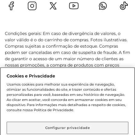
Condições gerais: Em caso de divergência de valores, o
valor válido é o do carrinho de compras. Fotos ilustrativas.
Compras sujeitas a confirmação de estoque. Compras
podem ser canceladas em caso de suspeita de fraude. A fim
de garantir o acesso de um maior número de clientes as
nossas promoções, a compra de produtos com preços
promocionais poderá ter sua quantidade limitada por
Cookies e Privacidade
cliente. Os preços, ofertas e condições são exclusivos para
o e-commerce e válidos durante o dia de hoje, podendo
Usamos cookies para melhorar sua experiência de navegação,
otimizar as funcionalidades do site, e trazer conteúdo e ofertas
sofrer alterações sem prévia notificação. Proibida a venda
personalizadas para você, baseadas em seu histórico de navegação.
de bebidas alcoólicas para menores de 18 anos, conforme
Ao clicar em aceitar, você concorda em armazenar cookies em seu
Lei n.º 8069/90, art. 81, inciso II (Estatuto da Criança e do
dispositivo. Para informações mais detalhadas a respeito de cookies,
Adolescente). Preços e condições exclusivos para o
consulte nossa Política de Privacidade.
www.gbarbosa.com.br
, podendo sofrer alterações sem
aviso prévio. O valor mínimo para as compras on-line é de
R$ 80,00.
Configurar privacidade