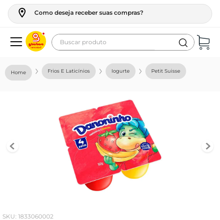
Como deseja receber suas compras?
Buscar produto
Termos mais buscados
Frios E Laticínios
Iogurte
Petit Suisse
geladeira
maquina lavar
fogao
café
cerveja
frango
leite
vinho
:
1833060002
leite pó