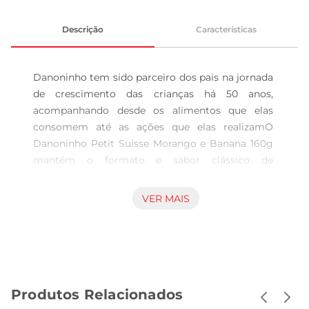
Descrição
Características
Danoninho tem sido parceiro dos pais na jornada 
de crescimento das crianças há 50 anos, 
acompanhando desde os alimentos que elas 
consomem até as ações que elas realizamO 
Danoninho Petit Suisse Morango e Banana 160g 
mantém o formato e sabor clássico de 
Danoninho Éfonte de Cálcio e Vitamina D, que 
ajudam o seu filho a crescer fortinho. Saboroso e 
VER MAIS
nutritivo, vem em uma embalagem prática e 
divertida, apresentando o personagem Dino. Ele 
é o parceiro das aventuras e GIGANTICES dos 
pequenos e também inspira a reutilização dos 
copinhos em brincadeiras do dia a dia, além de 
Produtos Relacionados
ensinar a importância de reciclar os potinhos, 