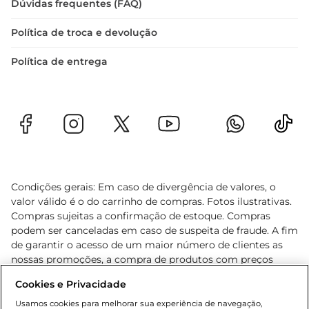
Dúvidas frequentes (FAQ)
Política de troca e devolução
Política de entrega
Condições gerais: Em caso de divergência de valores, o
valor válido é o do carrinho de compras. Fotos ilustrativas.
Compras sujeitas a confirmação de estoque. Compras
podem ser canceladas em caso de suspeita de fraude. A fim
de garantir o acesso de um maior número de clientes as
nossas promoções, a compra de produtos com preços
promocionais poderá ter sua quantidade limitada por
Cookies e Privacidade
cliente. Os preços, ofertas e condições são exclusivos para
o e-commerce e válidos durante o dia de hoje, podendo
Usamos cookies para melhorar sua experiência de navegação,