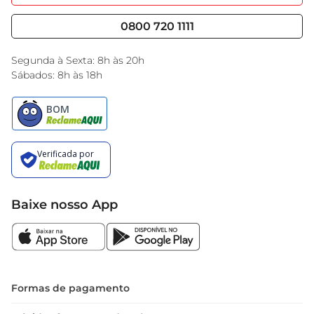
Nossas Lojas
Serviços
Cencosud Media
Blog GBarbosa
0800 720 1111
Black Friday
Encarte do Dia
Segunda à Sexta: 8h às 20h
Sábados: 8h às 18h
Baixe nosso App
Formas de pagamento