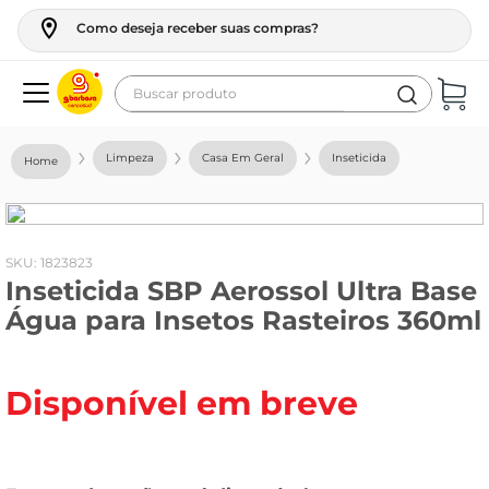
Como deseja receber suas compras?
Buscar produto
Termos mais buscados
Limpeza
Casa Em Geral
Inseticida
geladeira
maquina lavar
fogao
:
1823823
Inseticida SBP Aerossol Ultra Base
café
Água para Insetos Rasteiros 360ml
cerveja
frango
Disponível em breve
vinho
leite
tv