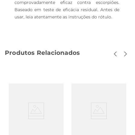
comprovadamente eficaz contra escorpiões. 
Baseado em teste de eficácia residual. Antes de 
usar, leia atentamente as instruções do rótulo.
Produtos Relacionados
Inseticida Raid Líquido
Multi-Inseticida
Citronela 45 Noites Refil
Aerossol SBP Base