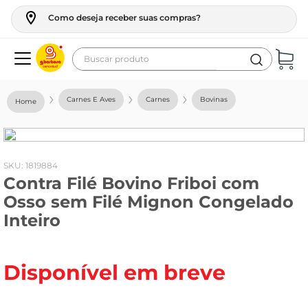
Como deseja receber suas compras?
Buscar produto
Termos mais buscados
Carnes E Aves
Carnes
Bovinas
geladeira
maquina lavar
fogao
:
1819884
Contra Filé Bovino Friboi com
café
Osso sem Filé Mignon Congelado
cerveja
Inteiro
frango
leite
Disponível em breve
vinho
leite pó