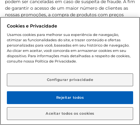
podem ser canceladas em caso de suspeita de fraude. A fim
rica de proteínas e nutrientes essenciais. 
de garantir o acesso de um maior número de clientes as
Aproveite a praticidade e o sabor que só a Friboi 
nossas promoções, a compra de produtos com preços
pode oferecer em sua mesa.
promocionais poderá ter sua quantidade limitada por
Cookies e Privacidade
cliente. Os preços, ofertas e condições são exclusivos para
o e-commerce e válidos durante o dia de hoje, podendo
Usamos cookies para melhorar sua experiência de navegação,
otimizar as funcionalidades do site, e trazer conteúdo e ofertas
sofrer alterações sem prévia notificação. Proibida a venda
personalizadas para você, baseadas em seu histórico de navegação.
de bebidas alcoólicas para menores de 18 anos, conforme
Ao clicar em aceitar, você concorda em armazenar cookies em seu
Lei n.º 8069/90, art. 81, inciso II (Estatuto da Criança e do
dispositivo. Para informações mais detalhadas a respeito de cookies,
Adolescente). Preços e condições exclusivos para o
consulte nossa Política de Privacidade.
www.gbarbosa.com.br
, podendo sofrer alterações sem
aviso prévio. O valor mínimo para as compras on-line é de
R$ 80,00.
Configurar privacidade
Rejeitar todos
© 2026 Copyright. Todos os direitos
reservados Gbarbosa.
Aceitar todos os cookies
Cencosud Brasil Comercial SA.CNPJ sob n° 39.346.861/0350-38 .