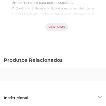
Um corte nobre para pratos especiais  

O Contra Filé Bovino Friboi é a escolha ideal para 
quem busca um corte de carne suculento e cheio 
de sabor. Proveniente de gado selecionado, este 
produto é perfeito para preparar desde um 
VER MAIS
simples churrasco até receitas mais elaboradas, 
garantindo uma experiência gastronômica de 
alta qualidade. Com sua textura macia e 
marmoreio equilibrado, o contra filé se destaca 
em qualquer refeição, proporcionando um sabor 
Produtos Relacionados
inigualável.

Versatilidade na cozinha  

Este corte é extremamente versátil e pode ser 
preparado de diversas maneiras. Seja grelhado, 
assado ou na chapa, o Contra Filé Bovino Friboi 
se adapta a diferentes estilos de preparo, 
Institucional
permitindo que você explore sua criatividade na 
cozinha. Experimente temperá-lo com ervas 