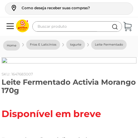
Como deseja receber suas compras?
Buscar produto
Termos mais buscados
Frios E Laticínios
Iogurte
Leite Fermentado
geladeira
maquina lavar
fogao
:
1647683007
Leite Fermentado Activia Morango
café
170g
cerveja
frango
Disponível em breve
vinho
leite
tv