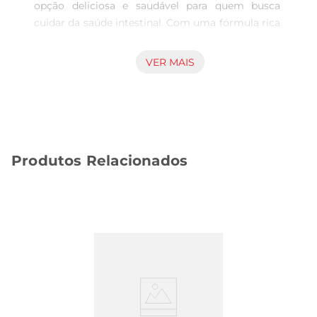
opção deliciosa e saudável para quem busca 
cuidar da saúde intestinal. Com uma fórmula rica 
em probióticos, este produto ajuda a equilibrar a 
flora intestinal, promovendo uma digestão mais 
VER MAIS
eficiente e contribuindo para o bemestar geral. 
Ideal para ser consumido no café da manhã ou 
como lanche, ele se torna uma escolha prática e 
saborosa para o dia a dia.

Sabor e Textura Irresistíveis

Produtos Relacionados
Com um sabor suave e doce de morango, o Leite 
Ferm Activia proporciona uma experiência 
sensorial agradável. Sua textura cremosa torna o 
consumo ainda mais prazeroso, sendo perfeito 
para aqueles que apreciam um toque frutado em 
suas refeições. A combinação de sabor e 
benefícios faz deste leite uma opção que agrada 
tanto o paladar quanto a saúde.

Uso e Recomendações  

Este produto é ideal para ser consumido puro, 