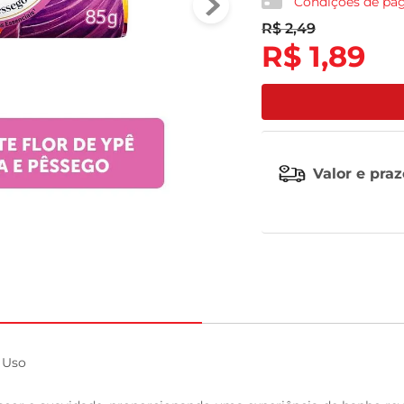
Condições de p
R$
2
,
49
tv
R$
1
,
89
Valor e pra
Uso
