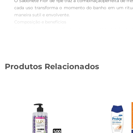
O Sabonete Flor de Ypê traz a combinaçãoperfeita de fres
cada uso transforma o momento do banho em um ritua
maneira sutil e envolvente.

Composição e benefícios  

Formulado com ingredientes que respeitam a pele, o sa
garante uma limpeza eficaz, mantendo a hidratação natur
todos os tipos de pele, inclusive as mais sensíveis.

Uso recomendado  

Para aproveitar ao máximo os benefícios do Sabonete F
Produtos Relacionados
em seguida. O uso diário proporciona não apenas limpez
despertar e energizar o corpo para o dia.

Embalagem e apresentação  

Disponível em umaprática embalagem de 85g, o sabonete
ambiente, trazendo um toque de charme e sofisticação. 