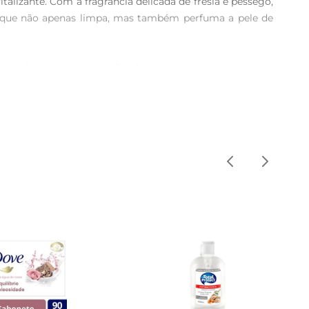
alizante. Com a fragrância delicada de fresia e pêssego, 
que não apenas limpa, mas também perfuma a pele de 
ubstâncias agressivas. Sua fórmula rica em emolientes 
ntegridade da barreira cutânea, tornandoo adequado para 
o uma espuma suave. Massageie delicadamente e enxágue 
É uma excelente opção para o banho matinal, ajudando a 
esign atrativo e funcional complementa a decoração do 
entabilidade, alinhandose a uma consciência ambiental.