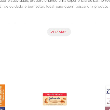
cor e suavidade, proporcionando uma experiência de banho revit
l de cuidado e bemestar. Ideal para quem busca um produto 
bonete Flor de Ypê é dermatologicamente testado e livre de s
al da pele. O pH equilibrado do produto ajuda a preservar a i
VER MAIS
lor de Ypê, recomendase aplicálo sobre a pele molhada, criand
a, mas também um toque de frescor que revigora os sentidos. 
 é ideal para levar em viagens ou manter no banheiro. Seu d
Além disso, a embalagem é feita com materiais que visam a sust