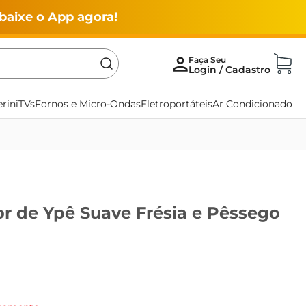
baixe o App agora!
rini
TVs
Fornos e Micro-Ondas
Eletroportáteis
Ar Condicionado
or de Ypê Suave Frésia e Pêssego