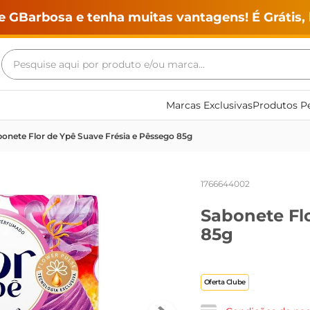
e GBarbosa e tenha muitas vantagens! É Grátis, 
Pesquise aqui por produto e/ou marca...
Termos mais buscados
Marcas Exclusivas
Produtos Pe
geladeira
onete Flor de Ypê Suave Frésia e Pêssego 85g
maquina lavar
fogao
1766644002
café
Sabonete Fl
cerveja
85g
frango
leite
Oferta Clube
vinho
leite pó