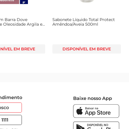
m Barra Dove
Sabonete Líquido Total Protect
de Oleosidade Argila e
Amêndoa/Aveia 500ml
sas Caixa 90g
NÍVEL EM BREVE
DISPONÍVEL EM BREVE
endimento
Baixe nosso App
osco
1111