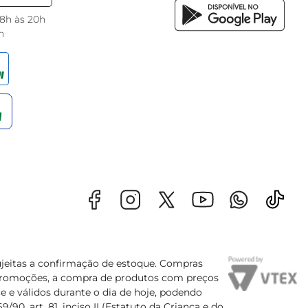
 8h às 20h
h
sujeitas a confirmação de estoque. Compras
s promoções, a compra de produtos com preços
e e válidos durante o dia de hoje, podendo
90, art. 81, inciso II (Estatuto da Criança e do