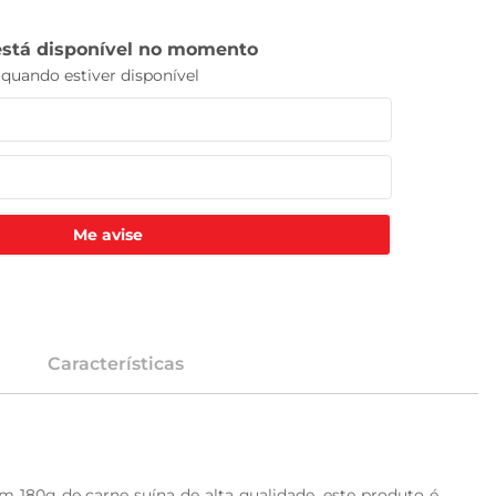
Me avise
Características
 180g de carne suína de alta qualidade, este produto é 