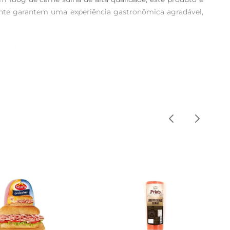
ante garantem uma experiência gastronômica agradável, 
ada fatia é cuidadosamente elaborada para proporcionar 
ão para ser servido em sanduíches, saladas ou até mesmo 
uma receita de macarrão, em um risoto ou até mesmo em 
seu dia a dia. Além disso, é uma ótima opção para quem 
a quem vive sozinho e busca praticidade. Para melhor 
mportante ressaltar que, por ser um produto cozido, ele 