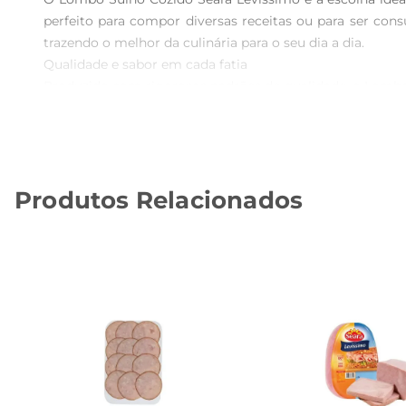
perfeito para compor diversas receitas ou para ser co
trazendo o melhor da culinária para o seu dia a dia.

Qualidade e sabor em cada fatia  

Produzido com rigorosos padrões de qualidade, o Lombo 
uma refeição nutritiva e saborosa, ideal para quem apre
como acompanhamento em pratos quentes.

Versatilidade na cozinha  

Esse lombo suíno é extremamente versátil e pode ser u
Produtos Relacionados
uma tábua de frios. Sua praticidade permite que você t
deseja um lanche rápido e saboroso.

Informações técnicas e recomendações de uso  

O Lombo Suíno Cozido Seara Levíssimo é apresentado e
aproveitamento do produto, recomendase armazenálo em lo
pode ser consumido frio ou aquecido, conforme a sua pre