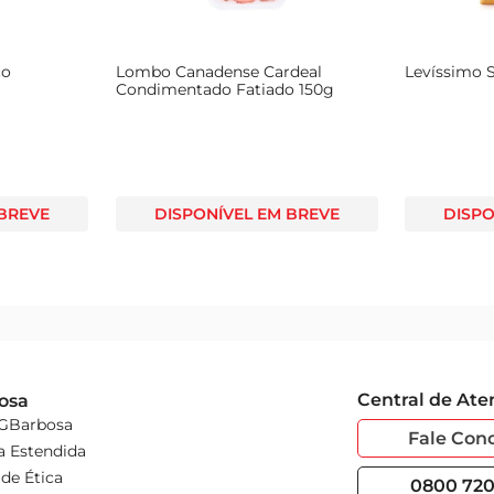
ço
Lombo Canadense Cardeal
Levíssimo 
Condimentado Fatiado 150g
 BREVE
DISPONÍVEL EM BREVE
DISPO
Central de At
osa
 GBarbosa
Fale Con
a Estendida
de Ética
0800 720 