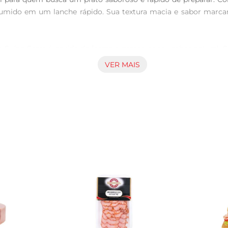
nsumido em um lanche rápido. Sua textura macia e sabor marc
Suíno Seara é cozido de forma a preservar seu sabor natural. C
cia a praticidade sem abrir mão do gosto. É uma excelente opç
VER MAIS
tilizado em diversas preparações. Experimenteadicionálo em 
enha uma refeição completa em poucos minutos, facilitando o 
m embalagem de 180g, ideal para o consumo em família ou par
cal fresco e seco, e após aberto, consumir em até 3 dias. É i
ferência.