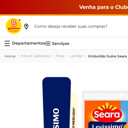
Venha para o Club
Como deseja receber suas compras?
Serviços
Frios E Laticínios
Frios
Lombo
Embutido Suíno Seara 