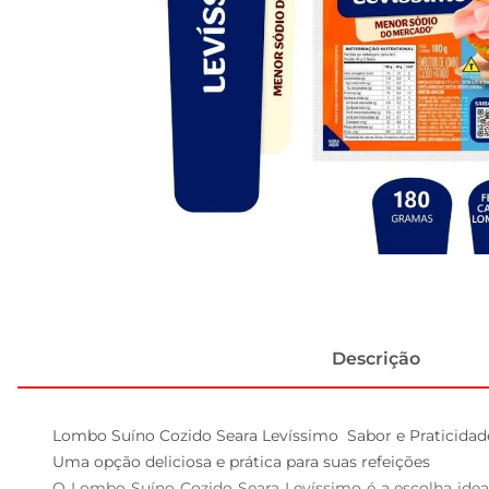
Descrição
Lombo Suíno Cozido Seara Levíssimo  Sabor e Praticidad
Uma opção deliciosa e prática para suas refeições  

O Lombo Suíno Cozido Seara Levíssimo é a escolha ideal