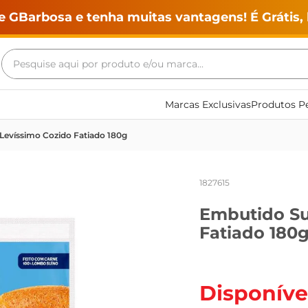
e GBarbosa e tenha muitas vantagens! É Grátis, 
Pesquise aqui por produto e/ou marca...
Termos mais buscados
Marcas Exclusivas
Produtos Pe
geladeira
Levíssimo Cozido Fatiado 180g
maquina lavar
fogao
1827615
café
Embutido Su
cerveja
Fatiado 180
frango
leite
vinho
Disponíve
leite pó