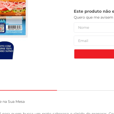
tv
e na Sua Mesa

 para quem busca um prato saboroso e rápido de preparar. Com