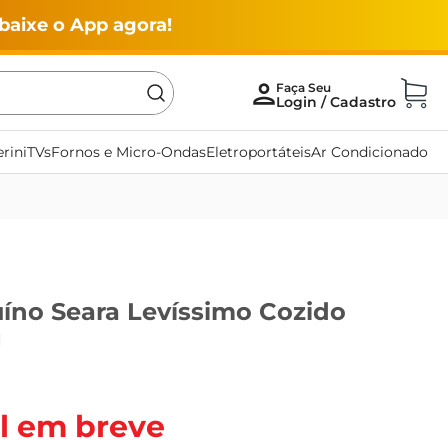
baixe o App agora!
rini
TVs
Fornos e Micro-Ondas
Eletroportáteis
Ar Condicionado
íno Seara Levíssimo Cozido
g
l em breve