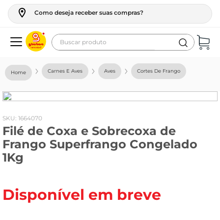
Como deseja receber suas compras?
Buscar produto
Termos mais buscados
Carnes E Aves
Aves
Cortes De Frango
geladeira
maquina lavar
fogao
:
1664070
Filé de Coxa e Sobrecoxa de
café
Frango Superfrango Congelado
cerveja
1Kg
frango
leite
Disponível em breve
vinho
leite pó