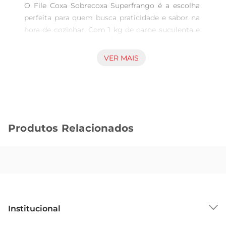
O File Coxa Sobrecoxa Superfrango é a escolha 
perfeita para quem busca praticidade e sabor na 
hora de cozinhar. Com 1 kg de carne suculenta e 
macia, este produto é ideal para preparar pratos 
variados que agradam a toda a família. Seja em 
VER MAIS
um almoço especial ou em um jantar rápido 
durante a semana, a versatilidade desse corte 
permite que você crie receitas deliciosas com 
facilidade.

Qualidade garantida  

Produtos Relacionados
Produzido com frangos selecionados, o File Coxa 
Sobrecoxa Superfrango passa por rigorosos 
padrões de qualidade, assegurando que você leve 
para casa um produto fresco e saboroso. A carne 
é cuidadosamente desossada e embalada, 
preservando suas características naturais e 
garantindo um excelente resultado no preparo. A 
Institucional
confiança na qualidade do Superfrango é um 
diferencial que faz toda a diferença na sua mesa.
