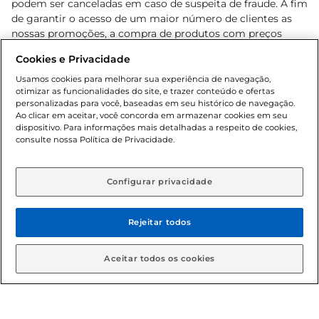
podem ser canceladas em caso de suspeita de fraude. A fim
de garantir o acesso de um maior número de clientes as
nossas promoções, a compra de produtos com preços
promocionais poderá ter sua quantidade limitada por
Cookies e Privacidade
cliente. Os preços, ofertas e condições são exclusivos para
o e-commerce e válidos durante o dia de hoje, podendo
Usamos cookies para melhorar sua experiência de navegação,
otimizar as funcionalidades do site, e trazer conteúdo e ofertas
sofrer alterações sem prévia notificação. Proibida a venda
personalizadas para você, baseadas em seu histórico de navegação.
de bebidas alcoólicas para menores de 18 anos, conforme
Ao clicar em aceitar, você concorda em armazenar cookies em seu
Lei n.º 8069/90, art. 81, inciso II (Estatuto da Criança e do
dispositivo. Para informações mais detalhadas a respeito de cookies,
Adolescente). Preços e condições exclusivos para o
consulte nossa Política de Privacidade.
www.gbarbosa.com.br
, podendo sofrer alterações sem
aviso prévio. O valor mínimo para as compras on-line é de
R$ 80,00.
Configurar privacidade
Rejeitar todos
© 2026 Copyright. Todos os direitos
reservados Gbarbosa.
Aceitar todos os cookies
Cencosud Brasil Comercial SA.CNPJ sob n° 39.346.861/0350-38 .