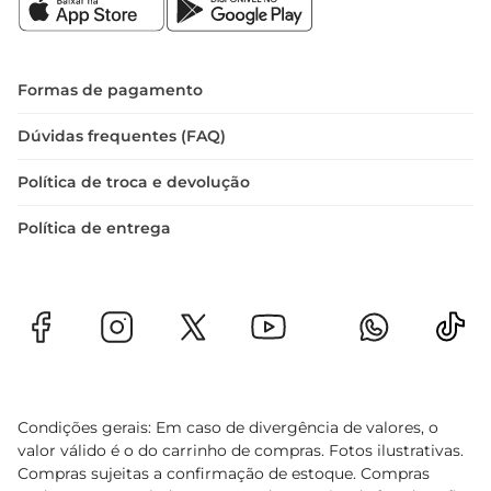
Aproveite a oportunidade de oferecer uma 
alimentação saborosa e nutritiva para sua família.

Conservação e armazenamento  

Para manter a frescura e qualidade do File Coxa 
Formas de pagamento
Sobrecoxa, recomendase armazenálo em um 
local refrigerado. Após aberto, consuma em até 3 
Dúvidas frequentes (FAQ)
dias para garantir o melhor sabor e textura. Se 
Política de troca e devolução
não for utilizar todo o produto de uma vez, você 
pode congelar as porções que não forem 
Política de entrega
utilizadas, mantendo a qualidadepor mais tempo.
Condições gerais: Em caso de divergência de valores, o
valor válido é o do carrinho de compras. Fotos ilustrativas.
Compras sujeitas a confirmação de estoque. Compras