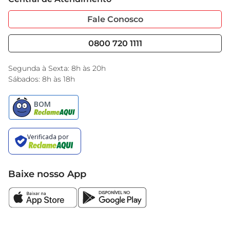
Sobre Privacidade
Garantia Estendida
sabores e descubra por que as Balas Fini são tão 
Portal do Fornecedo
Código de Ética
Fale Conosco
queridas por todos.
Nossas Lojas
Serviços
Cencosud Media
Blog GBarbosa
0800 720 1111
Black Friday
Encarte do Dia
Segunda à Sexta: 8h às 20h
Sábados: 8h às 18h
Baixe nosso App