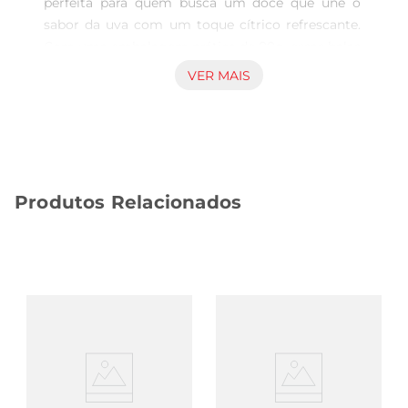
perfeita para quem busca um doce que une o 
sabor da uva com um toque cítrico refrescante. 
Com uma embalagem prática de 80g, essas balas 
são ideais para levar a qualquer lugar, seja para 
VER MAIS
um lanche rápido, uma festa ou simplesmente 
para adoçar o dia.Cada mordida proporciona uma 
experiência gustativa única, combinando a 
doçura da uva com a acidez do citrus, resultando 
em um equilíbrio perfeito que agrada a todos os 
Produtos Relacionados
paladares.

Textura e formato irresistíveis  

O formato tubular das Balas Fini é um dos seus 
grandes diferenciais. Essa apresentação não só 
torna o consumo mais divertido, mas também 
proporciona uma textura macia e agradável. Ao 
morder, você sentirá a suavidade da bala se 
dissolvendo na boca, liberando o sabor intenso e 
refrescante que caracteriza essa combinação de 
frutas. É uma opção que traz alegria e 