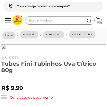
Como deseja receber suas compras?
Buscar produto
Termos mais buscados
Mercearia
Bomboniere
Balas E Pastilhas
geladeira
maquina lavar
fogao
:
1747210
Tubes Fini Tubinhos Uva Cítrico
café
80g
cerveja
frango
R$
9
,
99
vinho
leite
Condições de pagamento
tv