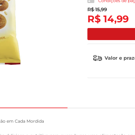
Condições de p
R$
15
,
99
leite pó
R$
14
,
99
Valor e pra
ição em Cada Mordida
