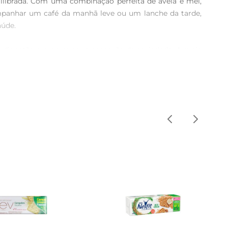
ilibrada. Com uma combinação perfeita de aveia e mel, 
ompanhar um café da manhã leve ou um lanche da tarde, 
úde.

na digestão e promovem a sensação de saciedade. A aveia 
 O mel, além de adoçar naturalmente, traz propriedades 
s com frutas frescas, iogurte ou até mesmo como base 
lanche prático e saudável em qualquer lugar. Perfeitos 
oitos Rosquinha Integral são livres de conservantes e 
al para compartilhar com a família ou para ter sempre à 