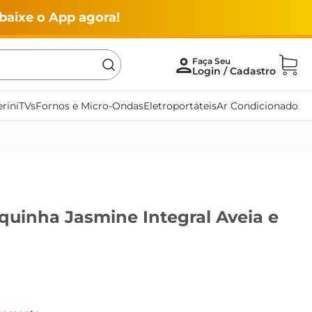
baixe o App agora!
rini
TVs
Fornos e Micro-Ondas
Eletroportáteis
Ar Condicionado
quinha Jasmine Integral Aveia e