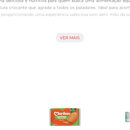
ha deliciosa e nutritiva para quem busca uma alimentação equ
ura crocante que agrada a todos os paladares. Ideal para ac
s, proporcionando uma experiência saborosa sem abrir mão da sa
s biscoitos Rosquinha Jasmine são ricos em fibras, que ajudam 
para a redução do colesterol e o controle do açúcar no sangue.
VER MAIS
sa, mas também benéfica para o organismo.

er consumidos de diversas maneiras. Experimente acompanhálo
lente opção paralevar na bolsa ou na lancheira, garantindo um 
de uma alimentação nutritiva.

 com a qualidade e a transparência em seus produtos. Os bisc
indo um produto natural e saudável. A embalagem de 120g é ide