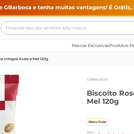
e GBarbosa e tenha muitas vantagens! É Grátis, 
Pesquise aqui por produto e/ou marca...
Termos mais buscados
Marcas Exclusivas
Produtos Pe
geladeira
e Integral Aveia e Mel 120g
maquina lavar
fogao
1098848001
café
Biscoito Ros
cerveja
Mel 120g
frango
vinho
Oferta Clube
leite
tv