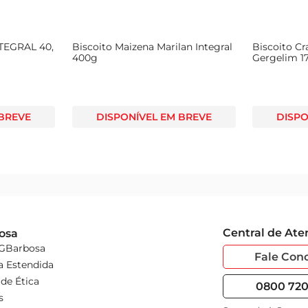
TEGRAL 40,
Biscoito Maizena Marilan Integral
Biscoito Cr
400g
Gergelim 1
 BREVE
DISPONÍVEL EM BREVE
DISPO
Central de At
osa
 GBarbosa
Fale Con
a Estendida
de Ética
0800 720 
s