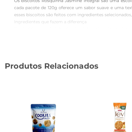
Os biscoitos Rosquinha Jasmine Integral são uma escol
cada pacote de 120g oferece um sabor suave e uma text
esses biscoitos são feitos com ingredientes selecionado
Ingredientes que fazem a diferença  

Produzidos com farinha de trigo integral, aveia emel, o
é conhecida por seus benefícios à saúde, contribuindo 
antioxidantes, tornando cada mordida não apenas gosto
Versatilidade no seu dia a dia  

Esses biscoitos são extremamente versáteis e podem s
Produtos Relacionados
para uma deliciosa sobremesa. Eles também são uma exce
para quem tem uma rotina agitada e não quer abrir mão 
Compromisso com a qualidade  

A Jasmine é uma marca reconhecida por seu compromisso
aditivos artificiais, garantindo que você esteja consum
mão em casa.